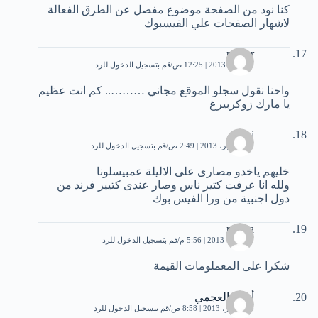
كنا نود من الصفحة موضوع مفصل عن الطرق الفعالة
لاشهار الصفحات علي الفيسبوك
nawar
13 مايو، 2013 | 12:25 ص
قم بتسجيل الدخول للرد
واحنا نقول سجلو الموقع مجاني ……….. كم انت عظيم
يا مارك زوكربيرغ
moroj
15 سبتمبر، 2013 | 2:49 ص
قم بتسجيل الدخول للرد
خليهم ياخدو مصارى على الاليلة عمبيسلونا
ولله انا عرفت كتير ناس وصار عندى كتيير فرند من
دول اجنبية من ورا الفيس بوك
rawya
2 أكتوبر، 2013 | 5:56 م
قم بتسجيل الدخول للرد
شكرا على المعملومات القيمة
أحمد العجمي
26 أكتوبر، 2013 | 8:58 ص
قم بتسجيل الدخول للرد