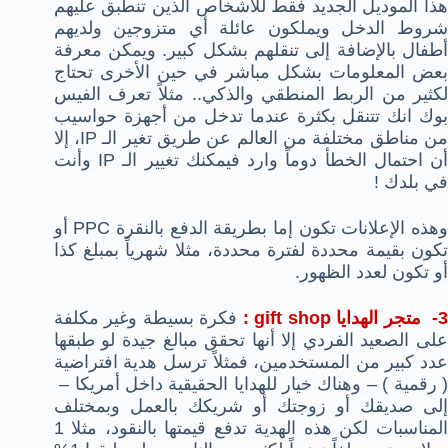
هذا الموديل الجديد فقط للأشخاص الذين تنطبق عليهم
شروط الدخل ويملكون عائلة أي متزوجين ولديهم
أطفال بالإضافة إلى تنقلهم بشكل كبير. ويمكن معرفة
بعض المعلومات بشكل مباشر في حين الأخرى تحتاج
لكثير من الربط المنطقي والذكي.. مثلاً تعرف الفيس
بوك انك تتنقل بكثرة عندما تدخل من أجهزة حواسيب
من مناطق مختلفة من العالم عن طريق تغير الـ IP، إلا
أن احتمال الخطأ دوماً وارد فيمكنك تغيير الـ IP وأنت
في بلدك !
وهذه الإعلانات تكون إما بطريقة الدفع بالنقرة PPC أو
تكون بقيمة محددة لفترة محددة، مثلا شهرياً بمبلغ كذا
أو تكون لعدد الظهور.
- متجر الهدايا gift shop :
فكرة بسيطة وغير مكلفة
على الصعيد الفردي إلا أنها تحقق مبالغ جيدة لو طبقها
عدد كبير من المستخدمين، فمثلاً ترسل هدية افتراضية
( رقمية ) – وهناك خيار للهدايا الحقيقية داخل أمريكا –
إلى صديقك أو زوجتك أو شريكك بالعمل وبمختلف
المناسبات لكن هذه الهدية تدفع قيمتها بالنقود، مثلا 1