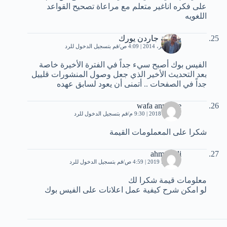
على فكره اناغير متعلم مع مراعاة تصحيح القواعد
اللغويه
جامعة جاردن يورك
17 سبتمبر، 2014 | 4:09 ص
قم بتسجيل الدخول للرد
الفيس بوك أصبح سيء جداً في الفترة الأخيرة خاصة
بعد التحديث الأخير الذي جعل وصول المنشورات قلييل
جداً في الصفحات .. أتمنى أن يعود لسابق عهده
wafa annonce
15 يناير، 2018 | 9:30 م
قم بتسجيل الدخول للرد
شكرا على المعملومات القيمة
ahmed ali
17 يونيو، 2019 | 4:59 ص
قم بتسجيل الدخول للرد
معلومات قيمة شكرا لك
لو امكن شرح كيفية عمل اعلانات على الفيس بوك