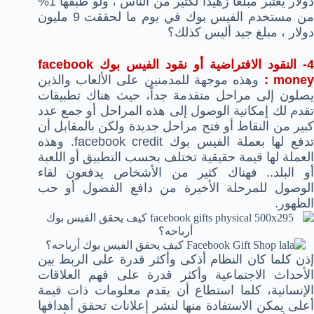
دولار يعتبر مبلغاً زهيداً لكثير من الناس ، ولو طبقها 1%
من مستخدم الفيس بوك في يوم ما لحققت 9 مليون
دولار ، مبلغ جيد أليس كذلك؟
4- النقود الافتراضية أو نقود الفيس بوك facebook
money 
وهذه موجهة للمدمنين على الألعاب والذين
يصلون إلى مراحل متقدمة جداً، حيث هناك تطبيقات
تقدم لك إمكانية الوصول إلى هذه المراحل أو جمع عدد
كبير من النقاط أو فتح مراحل جديدة ولكن بالمقابل أن
تدفع لها بعملة الفيس بوك facebook credit. وهذه
العملة لها قيمة حقيقية تختلف بحسب التطبيق أو اللعبة
أو البلد.. فهناك كثير من الأشخاص يدفعون لقاء
الوصول للمرحلة الأخيرة من دافع الفضول أو حب
الظهور.
إذن كلما كان النظام أذكى وأكثر قدرة على الربط بين
الأحداث الاجتماعية وأكثر قدرة على فهم العلاقات
الإنسانية، كلما استطاع أن يقدم معلومات ذات قيمة
أعلى يمكن الاستفادة منها لنشر إعلانات تحقق أهدافها