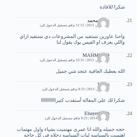
شكرا للافادة
زينب محمد
18 نوفمبر، 2013 | 11:15 م
قم بتسجيل الدخول للرد
واحنا عاوزين نستفيد من المشروعات دي نستفيد ازاي
واللي يعرف او الفيس بوك يقول لنا
MAHMOOD
27 نوفمبر، 2013 | 10:31 م
قم بتسجيل الدخول للرد
الله يعطيك العافية عنجد شي جميل
Uness
9 ديسمبر، 2013 | 8:33 م
قم بتسجيل الدخول للرد
شكرا لك على المقالة أستفدت كتيراااااااااااا
Elsayed Salh
10 يناير، 2014 | 8:23 م
قم بتسجيل الدخول للرد
حجه جميله والله انا عمرى مهتميت بشياء واول مهتمات
اهتميت بالسياسه ليات السياسه دخلاه فى كل حاجه