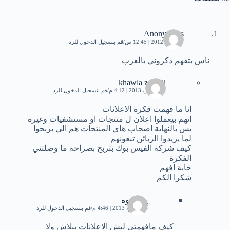
Anonymous
30 مايو، 2012 | 12:45 ص
قم بتسجيل الدخول للرد
ناس بتفهم ذكروني بالعرب
khawla zukaili
26 أكتوبر، 2013 | 4:12 م
قم بتسجيل الدخول للرد
انا ما فهمت فكرة الاعلانات
انهم بيعملوا اعلان ل منتجات او مستشفيات وغيره
بس بالنهاية اصحاب هاي المنتجات هم الي بربحوا
لما يزيدوا الزبائن تبعونهم
كيف شركة الفيس بوك بتربح بصراحة ما وصلتني
الفكرة
حابة افهم
شكرا الكم
يوووووه
4 نوفمبر، 2013 | 4:46 م
قم بتسجيل الدخول للرد
كيف مافهمتي ليش الاعلانات ببلاش ولا