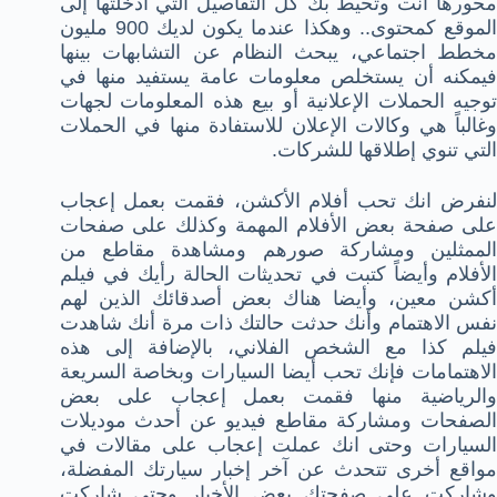
محورها أنت وتحيط بك كل التفاصيل التي أدخلتها إلى
الموقع كمحتوى.. وهكذا عندما يكون لديك 900 مليون
مخطط اجتماعي، يبحث النظام عن التشابهات بينها
فيمكنه أن يستخلص معلومات عامة يستفيد منها في
توجيه الحملات الإعلانية أو بيع هذه المعلومات لجهات
وغالباً هي وكالات الإعلان للاستفادة منها في الحملات
التي تنوي إطلاقها للشركات.
لنفرض انك تحب أفلام الأكشن، فقمت بعمل إعجاب
على صفحة بعض الأفلام المهمة وكذلك على صفحات
الممثلين ومشاركة صورهم ومشاهدة مقاطع من
الأفلام وأيضاً كتبت في تحديثات الحالة رأيك في فيلم
أكشن معين، وأيضا هناك بعض أصدقائك الذين لهم
نفس الاهتمام وأنك حدثت حالتك ذات مرة أنك شاهدت
فيلم كذا مع الشخص الفلاني، بالإضافة إلى هذه
الاهتمامات فإنك تحب أيضا السيارات وبخاصة السريعة
والرياضية منها فقمت بعمل إعجاب على بعض
الصفحات ومشاركة مقاطع فيديو عن أحدث موديلات
السيارات وحتى انك عملت إعجاب على مقالات في
مواقع أخرى تتحدث عن آخر إخبار سيارتك المفضلة،
وشاركت على صفحتك بعض الأخبار وحتى شاركت