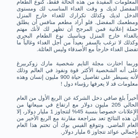
المعلومات المفيدة من هذه الحالة فقط، كنوع الطعام
المفضل لديك و وقت الغداء المناسب لك ومستوى
الدخل لديك وكذلك تكرارك للغداء خارج المنزل
ومطعمك المفضل. فلو أراد مطعم منافس أن يطلق
حملة إعلانية فمن المرجح أن تظهر لك لأنك مهتم
بالغداء خارج المنزل ويناسبك نوع الطعام البحري
وكذلك لا ترغب بالسفر بعيداً من أجل الغداء وغالباً ما
تفضل الغداء خارجاً مع الأصدقاء وليس العائلة.
وربما اختارت مجلة التايم شخصية مارك زوكربيرغ
على أنه الشخصية الأكثر قوة ونفوذ في العالم وذلك
لأنه يسيطر على تفاصيل حياة 900 مليون إنسان وهذه
معلومات قد لا يعرفها رؤساء دول !
أخيراً بلغ صافي دخل الشركة عن الربع الأول من العام
الحالي 205 مليون دولار مع ارتفاع في مبيعاتها من
الإعلانات خصوصاً بنسبة 45% لتتجاوز 1 مليار دولار، إلا
أن هذه النتائج تعد متراجعة مقارنة مع الربع الأخير من
العام الماضي. وتتوقع الفيس بوك أن تختم هذا العام
بإجمالي عوائد تتجاوز 6 مليار دولار.