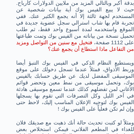
بدقة أكبر وبالتالي المزيد من ملايين الدولارات كأرباح.
حيث لا يبيع الفيس بوك أية بيانات شخصية عن
المستخدم لجهة ثالثة إلا أنه يجمع الكثير عنك. ففي
تجربة قام بها شاب استرالي سجل عضوية جديدة في
الموقع واستخدمه لمدة أسبوع واحد فقط، ثم طلب
تحميل نسخة من بياناته من الفيس بوك وتمت طباعتها
لى 1112 صفحة،
فتخيل مع سنين من التواصل ومزيد
من التفاعل ماذا استطاع أن يجمع عنك؟
ويستطيع النظام الذكي في الفيس بوك التنبؤ أيضا
وربط الأذواق، فمثلاً عندما تسجل دخولك على موقع
الموسيقى المفضل لديك عن طريق حسابك بالفيس
بوك، وتحمل موسيقى من نمط معين وتحضر قوائم
الأغاني لمن تفضلهم كذلك عندما تسمع موسيقى هادئة
في آخر الليل وكل التصرفات التي تقوم بها يسجلها
الفيس بوك لتوجيه الإعلان المناسب إليك، لاحظ حتى
وإن لم تكن فعلياً على الفيس بوك !
ومثلاً لو كتبت تحديث حالة أنك ذهبت مع صديقك فلان
للغداء في المطعم الفلاني، فيمكن استخلاص بعض