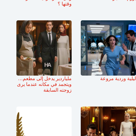
وقتها ؟
ليلية وردية مروعة
ملياردير يدخل إلى مطعم…
ويتجمد في مكانه عندما يرى
زوجته السابقة