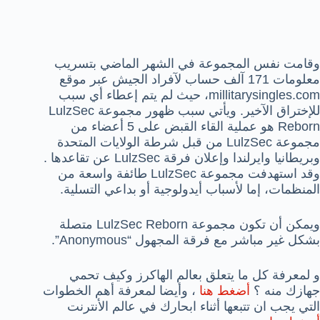
وقامت نفس المجموعة في الشهر الماضي بتسريب
معلومات 171 آلف حساب لآفراد الجيش عبر موقع
millitarysingles.com، حيث لم يتم إعطاء أي سبب
للإختراق الآخير. ويأتي سبب ظهور مجموعة LulzSec
Reborn هو عملية القاء القبض على 5 أعضاء من
مجموعة LulzSec من قبل شرطة الولايات المتحدة
وبريطانيا وايرلندا وإعلان فرقة LulzSec عن تقاعدها .
وقد استهدفت مجموعة LulzSec طائفة واسعة من
المنظمات، إما لأسباب أيدولوجية أو بداعي التسلية.
ويمكن أن تكون مجموعة LulzSec Reborn متصلة
بشكل غير مباشر مع فرقة المجهول “Anonymous”.
و لمعرفة كل ما يتعلق بعالم الهاكرز وكيف تحمي
جهازك منه ؟
أضغط هنا
، وأيضا لمعرفة أهم الخطوات
التي يجب ان تتبعها أثناء ابحارك في عالم الأنترنت