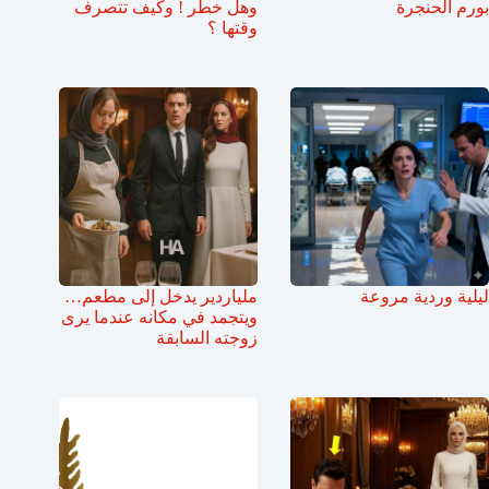
بورم الحنجرة
وهل خطر ! وكيف تتصرف
وقتها ؟
ليلية وردية مروعة
ملياردير يدخل إلى مطعم…
ويتجمد في مكانه عندما يرى
زوجته السابقة