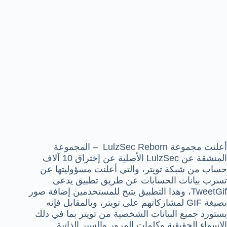
أعلنت مجموعة LulzSec Reborn – المجموعة
المنشقة عن LulzSec الأصلية عن إختراق 10 آلاف
حساب من شبكة تويتر، والتي أعلنت مسؤوليتها عن
تسرب بيانات الحسابات عن طريق تطبيق يدعى
TweetGif، وهذا التطبيق يتيح للمستخدمين إضافة صور
بصيغة GIF لمشاركاتهم على تويتر، وبالمقابل فإنه
يستورد جميع البيانات الشخصية من تويتر بما في ذلك
الاسماء الحقيقية وكلمات المرور والسير الذاتية