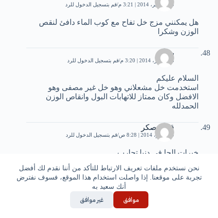
20 سبتمبر، 2014 | 3:21 م
قم بتسجيل الدخول للرد
هل يمكنني مزج خل تفاح مع كوب الماء دافئ لنقص
الوزن وشكرا
بوكا
23 أكتوبر، 2014 | 3:20 م
قم بتسجيل الدخول للرد
السلام عليكم
استخدمت خل مشعلاني وهو خل غير مصفى وهو
الافضل وكان ممتاز للاتهابات البول وانقاص الوزن
الحمدلله
قتيبة صكر
9 نوفمبر، 2014 | 8:28 ص
قم بتسجيل الدخول للرد
خبرات الحا في دنيا تجارب
نحن نستخدم ملفات تعريف الارتباط للتأكد من أننا نقدم لك أفضل
عين جيم
تجربة على موقعنا. إذا واصلت استخدام هذا الموقع، فسوف نفترض
1 أكتوبر، 2015 | 4:10 م
قم بتسجيل الدخول للرد
أنك سعيد به
موافق
غير موافق
انها معلومات ضرورية وتستحق التطبيق دمتم لنشر
المعرفة والوعي.