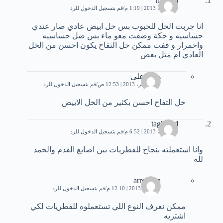
haneen
11 أبريل، 2013 | 1:19 م
قم بتسجيل الدخول للرد
انا جربت الخل للحبوب بس خل ابيض عادي صار عندي
حساسيه و حكة وضفت معو ماء بس ضل حساسيه
واحمرار و قفت ممكن خل التفاح يكون احسن من الخل
العادي ام متل بعض
هدى على
17 سبتمبر، 2013 | 12:53 ص
قم بتسجيل الدخول للرد
خل التفاح احسن بكثير من الخل الابيض
taghreed
16 أبريل، 2013 | 6:52 م
قم بتسجيل الدخول للرد
وانا استعملته بنجاح للفطريات بين اصابع القدم والحمد
لله
arroucha
25 مايو، 2013 | 12:10 م
قم بتسجيل الدخول للرد
ممكن نعرف النوع اللي تستعملوه للفطريات لكي
اشتريه