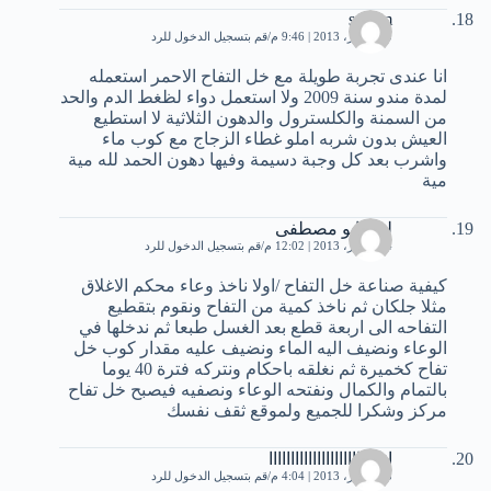
seham
10 أكتوبر، 2013 | 9:46 م
قم بتسجيل الدخول للرد
انا عندى تجربة طويلة مع خل التفاح الاحمر استعمله
لمدة مندو سنة 2009 ولا استعمل دواء لظغط الدم والحد
من السمنة والكلسترول والدهون الثلاثية لا استطيع
العيش بدون شربه املو غطاء الزجاج مع كوب ماء
واشرب بعد كل وجبة دسيمة وفيها دهون الحمد لله مية
مية
ليث ابو مصطفى
24 أكتوبر، 2013 | 12:02 م
قم بتسجيل الدخول للرد
كيفية صناعة خل التفاح /اولا ناخذ وعاء محكم الاغلاق
مثلا جلكان ثم ناخذ كمية من التفاح ونقوم بتقطيع
التفاحه الى اربعة قطع بعد الغسل طبعا ثم ندخلها في
الوعاء ونضيف اليه الماء ونضيف عليه مقدار كوب خل
تفاح كخميرة ثم نغلقه باحكام ونتركه فترة 40 يوما
بالتمام والكمال ونفتحه الوعاء ونصفيه فيصبح خل تفاح
مركز وشكرا للجميع ولموقع ثقف نفسك
اناااااااااااااااااااااااااا
25 أكتوبر، 2013 | 4:04 م
قم بتسجيل الدخول للرد