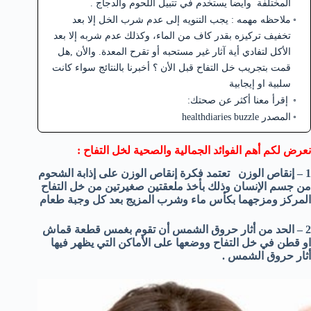
المختلفة وأيضا يستخدم في تتبيل اللحوم والدجاج .
ملاحظه مهمه : يجب التنويه إلى عدم شرب الخل إلا بعد
تخفيف تركيزه بقدر كاف من الماء، وكذلك عدم شربه إلا بعد
الأكل لتفادي أية آثار غير مستحبه أو تقرح المعدة. والأن ,هل
قمت بتجريب خل التفاح قبل الأن ؟ أخبرنا بالنتائج سواء كانت
سلبية او إيجابية
إقرأ معنا أكثر عن صحتك:
المصدر healthdiaries buzzle
نعرض لكم أهم الفوائد الجمالية والصحية لخل التفاح :
1 – إنقاص الوزن تعتمد فكرة إنقاص الوزن على إذابة الشحوم
من جسم الإنسان وذلك بأخذ ملعقتين صغيرتين من خل التفاح
المركز ومزجهما بكأس ماء وشرب المزيج بعد كل وجبة طعام
2 – الحد من أثار حروق الشمس أن تقوم بغمس قطعة قماش
او قطن في خل التفاح ووضعها على الأماكن التي يظهر فيها
أثار حروق الشمس .