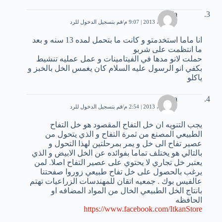
ola
16 أبريل، 2013 | 9:07 م
قم بتسجيل الدخول للرد
انا ماما استخدمتو و كانت ما بتحمل لمده 13 سنه و بعد
ما انتظمت على شربو
حملت لانو مدها في الفيتامينات و عمل عمليه تنشيط
بكفي انو الرسول عليه السلام كان يغمس الخل بالخبز و
ياكلو
Suha
20 أبريل، 2013 | 2:54 م
قم بتسجيل الدخول للرد
يجب التنويه ان خل التفاح المقصود هو خل التفاح
الطبيعي المصنع من ثمرة التفاح و الذي يتحول من
عصير تفاح الى خل و يمر بمرحلتين لهذا التحول و
بالتالي هو يختلف تماما بفوائده عن الخل الابيض و الذي
يعتبر خل تجاري لا يحتوي على عصير التفاح اصلا. لمن
يرغب بالحصول على خل تفاح طبيعي زوروا صفحتنا
عالفيس بوك . جمعيه اتقان للمهندسات الزراعيات تهتم
بانتاج الخل الطبيعي الخال من المواد المضافه او
الحافظه
https://www.facebook.com/ItkanStore