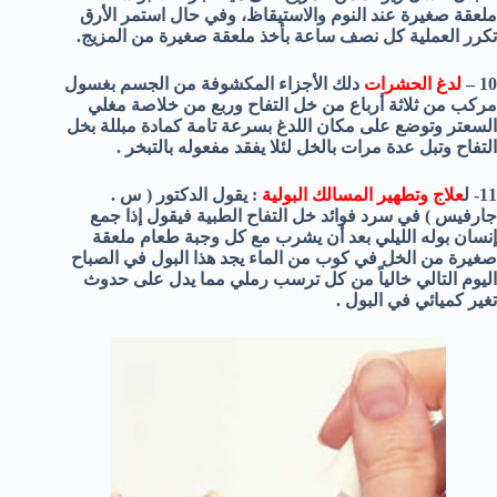
ملعقة صغيرة عند النوم والاستيقاظ، وفي حال استمر الأرق
تكرر العملية كل نصف ساعة بأخذ ملعقة صغيرة من المزيج.
10 –
لدغ الحشرات
دلك الأجزاء المكشوفة من الجسم بغسول
مركب من ثلاثة أرباع من خل التفاح وربع من خلاصة مغلي
السعتر وتوضع على مكان اللدغ بسرعة تامة كمادة مبللة بخل
التفاح وتبل عدة مرات بالخل لئلا يفقد مفعوله بالتبخر .
11- ل
علاج وتطهير المسالك البولية
: يقول الدكتور ( س .
جارفيس ) في سرد فوائد خل التفاح الطبية فيقول إذا جمع
إنسان بوله الليلي بعد أن يشرب مع كل وجبة طعام ملعقة
صغيرة من الخل في كوب من الماء يجد هذا البول في الصباح
اليوم التالي خالياً من كل ترسب رملي مما يدل على حدوث
تغير كميائي في البول .