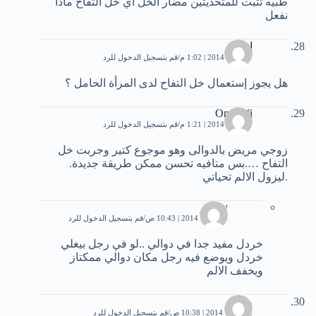
طبيه تثبت للمتحديثين مضار الخل اي خل التفاح مادا
نفعل
إيمان
27 يناير، 2014 | 1:02 م
قم بتسجيل الدخول للرد
هل يجوز إستعمال خل التفاح لدى المرأة الحامل ؟
Om Safi
29 يناير، 2014 | 1:21 م
قم بتسجيل الدخول للرد
زوجي مريض بالدوالى وهو موجوع كتير وجربت خل
التفاح ….بس متافيه تحسن ممكن طريقة جديدة.
.ليزول الالم تحياتي
rody
5 فبراير، 2014 | 10:43 ص
قم بتسجيل الدخول للرد
خردل مفيد جدا في دوالي ..لو في رجل بيغلي
خردل ويوضع فيه رجل مكان دوالي ممكتاز
ويخفف الالم
وائل
2 فبراير، 2014 | 10:38 ص
قم بتسجيل الدخول للرد