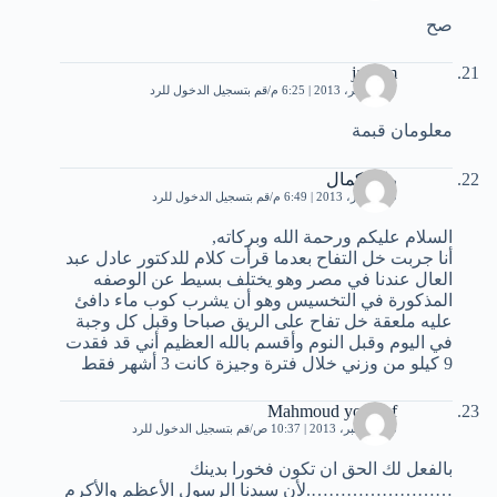
صح
jasdim
17 نوفمبر، 2013 | 6:25 م
قم بتسجيل الدخول للرد
معلومان قبمة
رانيا كمال
9 ديسمبر، 2013 | 6:49 م
قم بتسجيل الدخول للرد
السلام عليكم ورحمة الله وبركاته,
أنا جربت خل التفاح بعدما قرأت كلام للدكتور عادل عبد
العال عندنا في مصر وهو يختلف بسيط عن الوصفه
المذكورة في التخسيس وهو أن يشرب كوب ماء دافئ
عليه ملعقة خل تفاح على الريق صباحا وقبل كل وجبة
في اليوم وقبل النوم وأقسم بالله العظيم أني قد فقدت
9 كيلو من وزني خلال فترة وجيزة كانت 3 أشهر فقط
Mahmoud youssef
13 ديسمبر، 2013 | 10:37 ص
قم بتسجيل الدخول للرد
بالفعل لك الحق ان تكون فخورا بدينك
…………………….لأن سيدنا الرسول الأعظم والأكرم