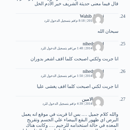
قال فيما معنى حديثة الشريف خير الأدم الخل
Wahib Alaraj
4 يناير، 2014 | 8:18 م
قم بتسجيل الدخول للرد
سبحان الله
nihedmajed
17 يناير، 2014 | 1:48 ص
قم بتسجيل الدخول للرد
انا جربت ولكني اصبحت كلما اقف اشعر بدوران
nihedmajed
17 يناير، 2014 | 1:50 ص
قم بتسجيل الدخول للرد
انا جربت لكني اصبحت كلما اقف يغشى عليا
مريم الامين
23 يناير، 2014 | 4:39 م
قم بتسجيل الدخول للرد
والله كلام جميل …. بس انا قريت في موقع انه يعمل
البرص اي ظهور البقع البيضاء علي الجسم وتقريح
المعده في حالة استخدامه للرجيم …. وكانت هناك