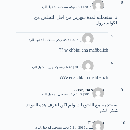
عثمان
13 يونيو، 2013 | 7:24 م
قم بتسجيل الدخول للرد
انا استعملته لمدة شهرين من اجل التخلص من
الكولسترول
fatma
30 سبتمبر، 2013 | 8:23 م
قم بتسجيل الدخول للرد
w chbini ena mafibalich ??
fatma
2 أكتوبر، 2013 | 6:48 م
قم بتسجيل الدخول للرد
wena chbini mafibalich???
omayma salman
15 يونيو، 2013 | 3:32 م
قم بتسجيل الدخول للرد
استخدمه مع اللحومات ولم اكن اعرف هذه الفوائد
شكرا لكم
Dr/Heba
30 أغسطس، 2013 | 5:21 م
قم بتسجيل الدخول للرد