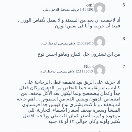
om hamza
3 مايو، 2013 | 8:41 ص
قم بتسجيل الدخول للرد
أنا لاحضت أن يحد من السمنة و لا يعمل لأنقاص الوزن .
فمنذ أن جربته و أنا فى نفس الوزن
علي
25 مايو، 2013 | 12:06 م
قم بتسجيل الدخول للرد
من اين تشترون خل التفاح وماهو احسن نوع
Black Tone
13 يونيو، 2013 | 12:11 م
قم بتسجيل الدخول للرد
انا جربته على الريق بعد تخفيفه غطى الزجاجة على
كباية مياه وتقليبه جيداً للتخلص من الدهون وكان فعال
جداً وكمان بيصحصح ولما ليكون بعد الأكل بيخفف من
امتصاص الدهون وبينقي الدم من السموم …. اهم حاجة
انه يتخفف وأنا كنت بشتري نوع كويس جداً فرنساوي
المنشأ وسعره ضعف أسعار الأسماء التجارية اللي
موجوده وكميته أصغر كمان لكنه نقي ورائحته افضل
بكتير ولونه وكان حوالي ١٢ أو ١٤ جنيه