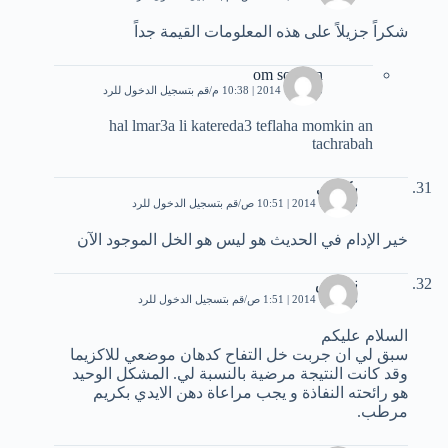
شكراً جزيلاً على هذه المعلومات القيمة جداً
om soufian
5 فبراير، 2014 | 10:38 م
قم بتسجيل الدخول للرد
hal lmar3a li katereda3 teflaha momkin an
tachrabah
بكوري
5 فبراير، 2014 | 10:51 ص
قم بتسجيل الدخول للرد
خير الإدام في الحديث هو ليس هو الخل الموجود الآن
نرجس
6 فبراير، 2014 | 1:51 ص
قم بتسجيل الدخول للرد
السلام عليكم
سبق لي ان جربت خل التفاح كدهان موضعي للاكزيما
وقد كانت النتيجة مرضية بالنسبة لي. المشكل الوحيد
هو رائحته النفاذة و يجب مراعاة دهن الايدي بكريم
مرطب.