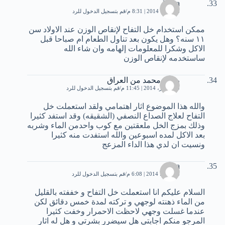
Nana
6 فبراير، 2014 | 8:31 م
قم بتسجيل الدخول للرد
ممكن استخدام خل التفاح لإنقاص الوزن عند الاولاد سن
١١ سنه؟ وهل يكون بعد تناول الطعام ام صباحا قبل
الاكل وشكرا للمعلومات إلهامه وان شاء الله
ساستخدمه لإنقاص الوزن
رجب محمد من العراق
20 فبراير، 2014 | 11:45 م
قم بتسجيل الدخول للرد
والله هذا الموضوع اثار اهتمامي ولقد استعملت خل
التفاح لعلاج الصداع النصفي (الشقيقه) وقد استفد كثيرا
وذلك بمزج الخل ملعقتين مع كوب واحدمن الماء وشربه
بعد الاكل لمده اسبوعين والله استفدت منه كثيرا
ونسيت ان لدي هذا الداء المزعج
faiza
6 مارس، 2014 | 6:08 م
قم بتسجيل الدخول للرد
السلام عليكم انا استعملت خل التفاح و خففته بالقليل
من الماء ذهنته لوجهي و تركته لمدة خمس دقائق لكن
عندما غسلت وجهي لاحظت الاحمرار وخفت كثيرا
المرجو منكم اجابتي هل سيضرر بشرتي و هل له اثار