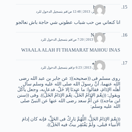
hassan
27 سبتمبر، 2013 | 12:48 ص
قم بتسجيل الدخول للرد
انا كنعاني من حب شباب عطوني شي حاجة باش نعالجو
NAJET
8 أكتوبر، 2013 | 7:20 ص
قم بتسجيل الدخول للرد
WJAALA ALAH FI THAMARAT MAHOU INAS
عبدالله
10 أكتوبر، 2013 | 6:23 م
قم بتسجيل الدخول للرد
روى مسلم فى ((صحيحه)): عن جابر بن عبد الله رضى
الله عنهما، أنَّ رسولَ الله صلى الله عليه وسلم سأل
أهلَه الإدَامَ، فقالوا: ما عندنَا إلا خَلٌ، فدعا به، وجعل يأكُلُ
ويقول: ((نِعْمَ الإدَامُ الخَلُّ، نِعْمَ الإدَامُ الخَلُّ)). وفى ((سنن
ابن ماجه)) عن أُمِّ سعد رضى الله عنها عن النبىِّ صلى
الله عليه وسلم:
((نِعْمَ الإدَامُ الخَلُّ، اللَّهُمَّ بَارِكْ فى الخَلِّ، فإنه كان إدامَ
الأنبياء قبلى، ولَمْ يَفْتَقِر بيتٌ فيه الخَلُّ)).