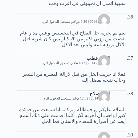
سلبية اتمنى ان تجيبوني في اقرب وقت
حاتم
8 مارس، 2014 | 9:30 ص
قم بتسجيل الدخول للرد
نعم تم تجربه خل التفاح في التخسيس وعلي مدار عام
نقصت من وزني اكثر من 20 كيلو بس كان شربه قبل
الاكل بربع ساعه وليس بعد اﻻكل
السيد قطب
21 مارس، 2014 | 6:47 م
قم بتسجيل الدخول للرد
فعلا انا جربت الخل من قبل لازالة القشره من الشعر
وجاب نتيجه بفضل الله
ايمن صلاح
1 أبريل، 2014 | 12:52 م
قم بتسجيل الدخول للرد
السلام عليكم ورحمةالله وبركاته.انا سمعت عن فوائدة
كثيرا واحب ان اجربه لكن كلما اقدمت على ذلك أسمع
أيضا عن أضرارة للمعده والاسنان.فما الحل
محمد