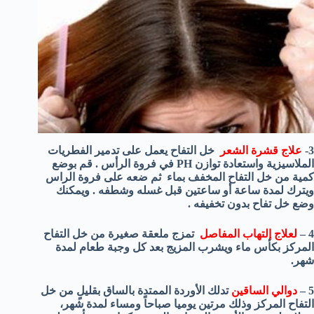
3-
علاج قشرة الشعر
خل التفاح يعمل على تدمير الفطريات
الملاسيزية واستعادة توازن PH في فروة الرأس . قم بوضع
كمية من خل التفاح المخفف بماء ثم ضعه على فروة الراس
ويترك لمدة ساعة أو ساعتين قبل غسله وشطفه . ويمكنك
وضع خل تفاح بدون تخفيفه .
4 –
لعلاج إلتهاب المفاصل
تمزج ملعقة صغيرة من خل التفاح
المركز بكأس ماء ويشرب المزيج بعد كل وجبة طعام لمدة
شهر.
5 –
دوالي الساقين
تدلك الأوردة الممتدة بالساق بقليلٍ من خل
التفاح المركز وذلك مرتين يوميا صباحاً ومساء لمدة شهر،