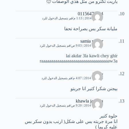
ياريت تكترو من مثل هذي الوصفات 🙂
01156479124
25 يناير، 2014 | 1:13 م
قم بتسجيل الدخول للرد
مليانة سكر بس بصراحة تحفا
samia nawar
4 فبراير، 2014 | 9:03 ص
قم بتسجيل الدخول للرد
lai akdar 3la kawli chey ghir
raaaaaaaaaaaaaaaaaaaaaaaaaaaaaaaaaaw3a
سهيلة
6 فبراير، 2014 | 4:07 م
قم بتسجيل الدخول للرد
بيجنن شكرا كتير انا جربتو
khawla jamaila
7 فبراير، 2014 | 9:20 ص
قم بتسجيل الدخول للرد
حلوة كتير
انا مرة جربته بس على شكل( ارنب بدون سكر بس
عليه كريما )