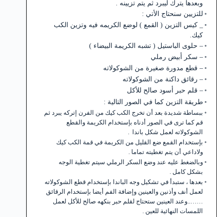
وبعدها يترك ليبرد ثم يتم تزيينه .
للتزيين سنحتاج الأتي :
_ كيس التزين ( القمع ) لوضع الكريمه فيه وتزين الكب
كيك.
– حلوى الباستيل ( تشبه الكريمة البيضاء )
– سكر أبيض رملي
– قطع مدورة صغيرة من الشوكولاته
– رقائق داكنة من الشوكولاته
– قلم حبر أسود صالح للأكل
طريقة التزين كما في الصور التالية :
ببساطة شديدة بعد أن تخرج الكب كيك من الفرن إتركه يبرد ثم
قم كما ترى في الصور أدناه بإستخدام الكريمة والقطع
الشوكولاته لعمل شكل باندا .
بإستخدام القمع ضع القليل من الكريمة في قمة الكب كيك
ولاداعي أن يتم تغطيته تماما .
وبالضغط عليه عند وضع السكر الرملي سيتم تغطية الوجه
بشكل كامل .
بعدها ، ستبدأ في تشكيل وجه الباندا بإستخدام قطع الشوكولاته
لعمل أنف وأذنين والعينين وإضافة الفم أيضا بإستخدام الرقائق
……..وعند العينين ستحتاج لقلم حبر بنكهه صالح للأكل لعمل
اللمسات النهائية للعين .