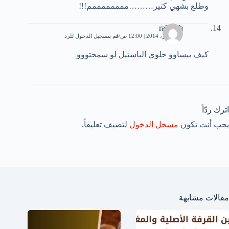
وطلع بشهي كتير………ممممممممم!!!
rahmah
17 فبراير، 2014 | 12:00 ص
قم بتسجيل الدخول للرد
كيف بيساوو حلوى الباستيل لو سمحتووو
اترك ردّاً
يجب أنت تكون
مسجل الدخول
لتضيف تعليقاً.
مقالات مشابهة