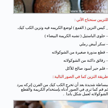
للتزيين سنحتاج الأتي :
_ كيس التزين ( القمع ) لوضع الكريمه فيه وتزين الكب كيك.
– حلوى الباستيل ( تشبه الكريمة البيضاء )
– سكر أبيض رملي
– قطع مدورة صغيرة من الشوكولاته
– رقائق داكنة من الشوكولاته
– قلم حبر أسود صالح للأكل
طريقة التزين كما في الصور التالية :
ببساطة شديدة بعد أن تخرج الكب كيك من الفرن إتركه يبرد
ثم قم كما ترى في الصور أدناه بإستخدام الكريمة والقطع
الشوكولاته لعمل شكل باندا .