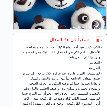
ستقرأ في هذا المقال
الكب كيك يعتبر أحد انواع الكيك المحببه للجميع وخاصة
للأطفال ، نقدم لكم طريقة عمل الكب كيك بطريقة سهلة
وتزيينها على شكل باندا :
المقادير
الطريقة
قم بتسخن الفرن على درجة حرارة 350 درجة . قم بمزج
جميع المقادير السابقة بدأ من الزيت والبيض والسكر
والفانيا يضربوا جيدا ثم توضع المكونات الجافة الطحين
والملح والخميرة والبيكنج بودر وأضف الحليب والماء وقم
بالتقليب المستمر وفي إتجاه واحد ، بعد أن يتم المزج جيدا
قم بملئ صينية الكب كيك وضع في كل فتحة مقدار تلاث
أرباع المستوى لكل فتحة . يوضع في الفرن لمدة 15 دقيقة