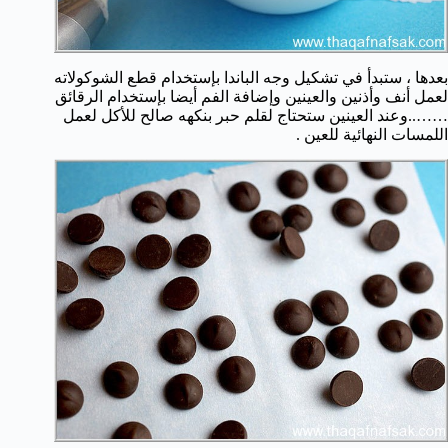
بعدها ، ستبدأ في تشكيل وجه الباندا بإستخدام قطع الشوكولاته
لعمل أنف وأذنين والعينين وإضافة الفم أيضا بإستخدام الرقائق
……..وعند العينين ستحتاج لقلم حبر بنكهه صالح للأكل لعمل
اللمسات النهائية للعين .