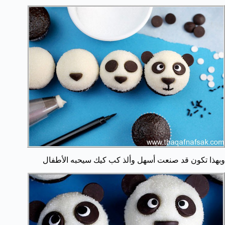
وبهذا تكون قد صنعت أسهل وألذ كب كيك سيحبه الأطفال