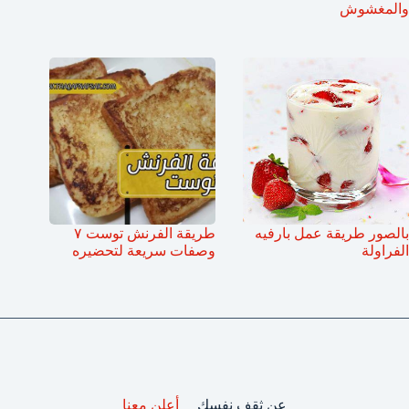
والمغشوش
بالصور طريقة عمل بارفيه
طريقة الفرنش توست ٧
الفراولة
وصفات سريعة لتحضيره
عن ثقف نفسك
أعلن معنا