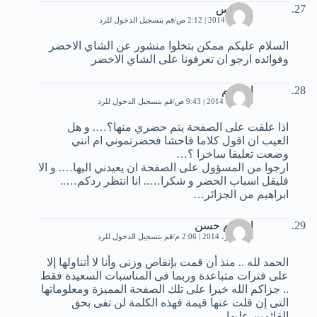
ون بيس
12 يناير، 2014 | 2:12 ص
قم بتسجيل الدخول للرد
السلام عليكم ممكن بتخلوا منشور عن الشاي الاخضر
وفوائده ارجو ان تعرفونا على الشاي الاخضر
ابراهيم
3 فبراير، 2014 | 9:43 ص
قم بتسجيل الدخول للرد
اذا علقت على الصفحة يتم حضري منها؟…. و هل
العيب ان اقول كلاما فاحشا فحضرتموني ام انني
وضعت تعليقا ساخرا ؟…
ارجوا من المسؤول على الصفحة ان يعيدني اليها…. و الا
فليقل اسباب الحضر و شكرا….. انا انتظر ردكم…..
ابراهيم من الجزائر…
إسﻻم حسن
14 فبراير، 2014 | 2:06 م
قم بتسجيل الدخول للرد
الحمد لله .. منذ أن قمت بإنقاص وزنى وأنا ﻻ أتناولها إﻻ
على فترات متباعدة وربما فى المناسبات السعيدة فقط
.. جزاكم الله خيرا على تلك الصفحة المميزة ومعلوماتها
التى إن قلت عنها قيمة فهذه الكلمة لن تفى بحق
القائمين عليها