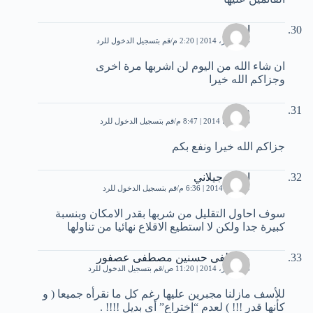
احمد
14 فبراير، 2014 | 2:20 م
قم بتسجيل الدخول للرد
ان شاء الله من اليوم لن اشربها مرة اخرى
وجزاكم الله خيرا
صلاح
6 مارس، 2014 | 8:47 م
قم بتسجيل الدخول للرد
جزاكم الله خيرا ونفع بكم
ايهاب جيلاني
9 أبريل، 2014 | 6:36 م
قم بتسجيل الدخول للرد
سوف احاول التقليل من شربها بقدر الامكان وبنسبة
كبيرة جدا ولكن لا استطيع الاقلاع نهائيا من تناولها
مصطفى حسنين مصطفى عصفور
16 أكتوبر، 2014 | 11:20 ص
قم بتسجيل الدخول للرد
للأسف مازلنا مجبرين عليها رغم كل ما نقرأه جميعا ( و
كأنها قدر !!! ) لعدم “إختراع” أى بديل !!!! .