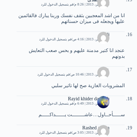
20 سبتمبر، 2013 | 8:26 م
قم بتسجيل الدخول للرد
انا من اشد المعجبين بثقف نفسك وربنا يبارك فالقائمين
عليها ويجعله فى ميزان حسناتهم
dodi
27 سبتمبر، 2013 | 4:16 ص
قم بتسجيل الدخول للرد
عنجد انا كتير مدمنة عليهم و بحس صعب التعايش
بدونهم
عبا
27 سبتمبر، 2013 | 10:46 ص
قم بتسجيل الدخول للرد
المشروبات الغازية صح لها تاثير سلبي
Rayid khider darwish
27 سبتمبر، 2013 | 6:49 م
قم بتسجيل الدخول للرد
ســـــأحــاول…عاشــــــــت يــــــداكـــــم
Rashed adnan
29 سبتمبر، 2013 | 3:05 ص
قم بتسجيل الدخول للرد