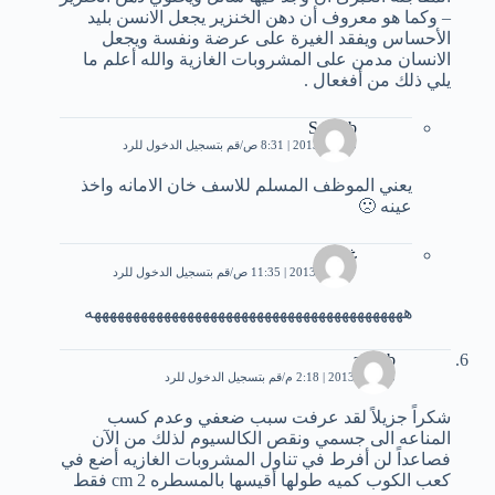
– وكما هو معروف أن دهن الخنزير يجعل الانسن بليد
الأحساس ويفقد الغيرة على عرضة ونفسة ويجعل
الانسان مدمن على المشروبات الغازية والله أعلم ما
يلي ذلك من أفغعال .
Sohaib
5 مايو، 2013 | 8:31 ص
قم بتسجيل الدخول للرد
يعني الموظف المسلم للاسف خان الامانه واخذ
عينه 🙁
غسان
7 يونيو، 2013 | 11:35 ص
قم بتسجيل الدخول للرد
هههههههههههههههههههههههههههههههههههههههههه
zynab
5 يونيو، 2013 | 2:18 م
قم بتسجيل الدخول للرد
شكراً جزيلاً لقد عرفت سبب ضعفي وعدم كسب
المناعه الى جسمي ونقص الكالسيوم لذلك من الآن
فصاعداً لن أفرط في تناول المشروبات الغازيه أضع في
كعب الكوب كميه طولها أقيسها بالمسطره 2 cm فقط