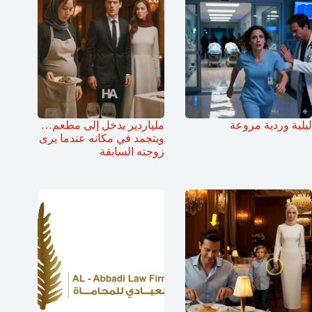
ليلية وردية مروعة
ملياردير يدخل إلى مطعم…
ويتجمد في مكانه عندما يرى
زوجته السابقة