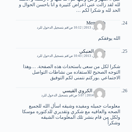
لله لقد زالت عني اعراض كثييرة و انا باحسن الحوال و
الحد لله و شكرا لكم …
Memdouh
7 ديسمبر، 2013 | 10:12 ص
قم بتسجيل الدخول للرد
الله يوفقكم
د نزار العنبكي
7 ديسمبر، 2013 | 10:43 ص
قم بتسجيل الدخول للرد
شكرا لكل من سعى باستحداث هذه الصفحة. …وهذا
التوجه الصحيح للاستفاده من نشاطات التواصل
اﻻجتماعي .بوركتم نتمنى لكم التوفيق
حسين الكروي القيسي
10 يناير، 2014 | 5:07 ص
قم بتسجيل الدخول للرد
معلومات جميله ومفيده وشيقه اسأل الله للجميع
الصحه والعافيه مع شكري وتقديري للدكتوره موسكا
ولكل من قام بنشر تلك المعلومات الشيقه
وشكراً