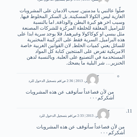
صلّوا عالنبي يا مدمنين, سبب الادمان على المشروبات
الغازية ليس الكولا المسكينة, بل السكر المخلوط فيها,
وسبب اخر هو كبرة البطن والوذافة, اما بالنسبة
للبراميل المغلقة للخلطة المركزة للشركات المصنعة
مثل ببسي او كوكاكولا وغيرهما, فلا يوجد سرية ابدا على
هذه البراميل, السرية فقط على التركيبة المختبرية
للسائل يعني كميات الخلط, لان القوانين الغربية خاصة
الامريكية تفرض على المنتجين كتابة كل المواد
المستخدمة في التصنيع على العلبة. وبالنسبة لدهن
الخنزير… شر البلية ما يضحك.
omar
16 سبتمبر، 2013 | 2:36 ص
قم بتسجيل الدخول للرد
من لأن فصاعداً سأتوقف عن هذه المشروبات
أشكركم٠٠٠
omar
16 سبتمبر، 2013 | 2:33 ص
قم بتسجيل الدخول للرد
من لأن فصاعداً سأتوقف عن هذه المشروبات
أشكركم٠٠٠