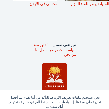
المليارديرة واللقاء المؤثر
محامي في الاردن
عن ثقف نفسك
أعلن معنا
سياسة الخصوصية
اتصل بنا
من نحن
نحن نستخدم ملفات تعريف الارتباط للتأكد من أننا نقدم لك أفضل
تجربة على موقعنا. إذا واصلت استخدام هذا الموقع، فسوف نفترض
جميع الحقوق محفوظة © ثقف نفسك 2025
أنك سعيد به