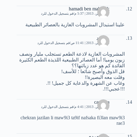
hamadi ben mabrouk
17 سبتمبر، 2013 | 5:37 م
قم بتسجيل الدخول للرد
علينا استبدال المشروبات الغازية بالعصائر الطبيعية
محمود
19 سبتمبر، 2013 | 11:41 ص
قم بتسجيل الدخول للرد
المشروبات الغازية لاذعة الطعم تستجلب مليار ونصف
زبون يوميا! أما العصائر الطبيعية اللذيذة الطعم الكثيرة
الفائدة كم هو عدد زبائنها؟؟
قل الذوق وأصبح شائعا ؛ للأسف!
وقلت معه البصيرة!!
وغاب عن الشهرة والدعاية كل جميل! !!.
!!!عجبي!!!.
carolina
20 سبتمبر، 2013 | 4:41 م
قم بتسجيل الدخول للرد
chekran jazilan li maw9i3 ta9if nafsaka fi3lan maw9i3
rae3
جابر حمدى