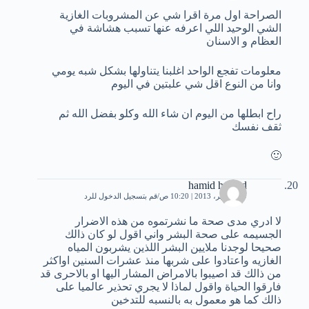
الصراحة اول مرة اقرا شي عن المشروبات الغازية
الشي الوحيد اللي اعرفه عنها تسبب هشاشة في
العظام و الاسنان
معلومات تفجع الواحد اغلبنا يتناولها بشكل شبه يومي
وانا من النوع اقل شي علبتين في اليوم
راح ابطلها من اليوم ان شاء الله وكلو بفضل الله ثم
ثقف نفسك
🙂
hamid hamed
29 سبتمبر، 2013 | 10:20 ص
قم بتسجيل الدخول للرد
لا ادري مدى صحة ما نشرتموه من هذه الاضرار
الجسيمه على صحة البشر واني اقول لو كان ذالك
صحيحا لوجدنا ملايين البشر اللذين يشربون المياه
الغازيه واعتادوا على شربها منذ عشرات السنين اواكثر
من ذالك قد اصيبوا بالامراض المشار اليها او بالاحرى قد
فارقوا الحياة واقول لماذا لا يجري تحذير عالميا على
ذالك كما هو معمول به بالنسبه للتدخين