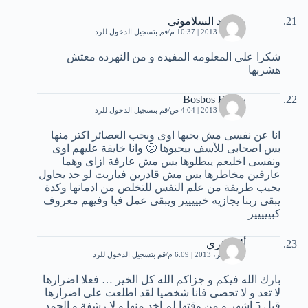
محمود السلامونى
5 أكتوبر، 2013 | 10:37 م
قم بتسجيل الدخول للرد
شكرا على المعلومه المفيده و من النهرده معتش
هشربها
Bosbos Boosy
6 أكتوبر، 2013 | 4:04 ص
قم بتسجيل الدخول للرد
انا عن نفسى مش بحبها اوى وبحب العصائر اكتر منها
بس اصحابى للأسف بيحبوها 🙁 وانا خايفة عليهم اوى
ونفسى اخليعم يبطلوها بس مش عارفة ازاى وهما
عارفين مخاطرها بس مش قادرين فياريت لو حد يحاول
يجيب طريقة من علم النفس للتخلص من ادمانها وكدة
يبقى ربنا يجازيه خييييير ويبقى عمل فيا وفيهم معروف
كبييييير
ألجزائري
20 نوفمبر، 2013 | 6:09 م
قم بتسجيل الدخول للرد
بارك الله فيكم و جزاكم الله كل الخير … فعلا اضرارها
لا تعد و لا تحصى فانا شخصيا لقد اطلعت على اضرارها
قبل 5 اشهر و من وقتها لم اخد منها و لا رشفة و الحمد