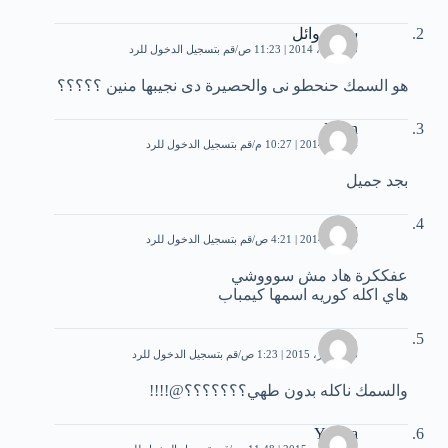
سارة وائل
20 أبريل، 2014 | 11:23 ص
قم بتسجيل الدخول للرد
هو السمك حنحطو نى والحصيرة دى نجيبها منين ؟؟؟؟؟
Roan
4 مايو، 2014 | 10:27 م
قم بتسجيل الدخول للرد
بجد جميل
...
6 مايو، 2014 | 4:21 ص
قم بتسجيل الدخول للرد
عفككرة هاد مش سوووشي
هاي اكله كوريه اسمها كيمباب
مون
15 أكتوبر، 2015 | 1:23 ص
قم بتسجيل الدخول للرد
والسمك ناكله بدون طهي؟؟؟؟؟؟؟@!!!!
Yousra