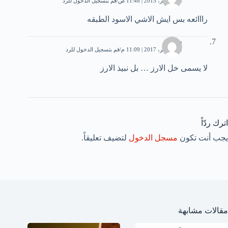
18 نوفمبر، 2015 | 11:48 ص
قم بتسجيل الدخول للرد
رااائعه بس ايش الاشي الاسود الطبقه
طلال
10 نوفمبر، 2017 | 11:09 م
قم بتسجيل الدخول للرد
لا يسمى خل الارز … بل نبيذ الارز
اترك ردّاً
يجب أنت تكون
مسجل الدخول
لتضيف تعليقاً.
مقالات مشابهة