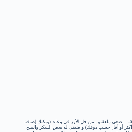
6- ضعي ملعقتين من خل الأرز في وعاء (يمكنك إضافة
أكثر أو أقل حسب ذوقك) وأضيفي له بعض السكر والملح