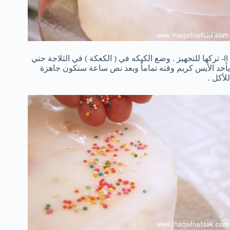
8- تركها للتجهيز . وضع الكيكه في ( الكعكة ) في الثلاجة حتي
يأخد الأيس كريم وقته تماماٌ وبعد نص ساعة ستكون جاهزة
للأكل .