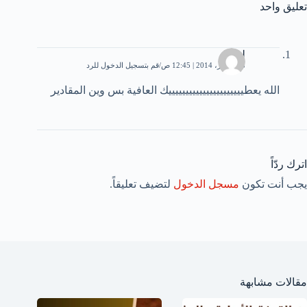
تعليق واحد
لمياء
18 أكتوبر، 2014 | 12:45 ص
قم بتسجيل الدخول للرد
الله يعطييييييييييييييييييييييك العافية بس وين المقادير
اترك ردّاً
يجب أنت تكون
مسجل الدخول
لتضيف تعليقاً.
مقالات مشابهة