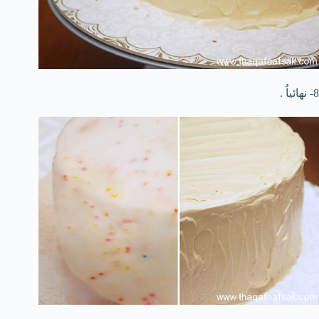
8- نهائياٌ .