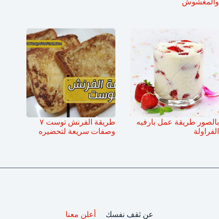
والمغشوش
بالصور طريقة عمل بارفيه
طريقة الفرنش توست ٧
الفراولة
وصفات سريعة لتحضيره
عن ثقف نفسك
أعلن معنا