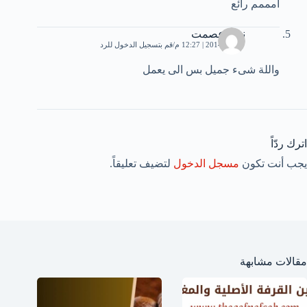
امممم رائع
نبيل عصمت
7 مايو، 2014 | 12:27 م
قم بتسجيل الدخول للرد
واللة شىء جميل بس الى يعمل
اترك ردّاً
يجب أنت تكون
مسجل الدخول
لتضيف تعليقاً.
مقالات مشابهة