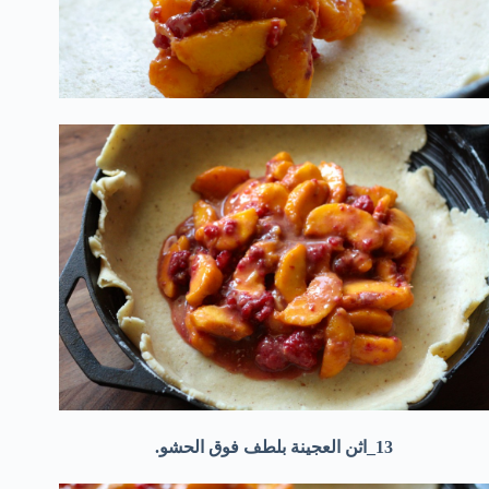
13_اثن العجينة بلطف فوق الحشو.