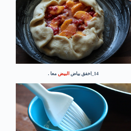
14_اخفق بياض
البيض
معا .