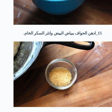
15_ادهن الحواف ببياض البيض وانثر السكر الخام.