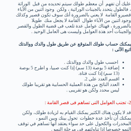
عليك أن تفهم
أن
معظم
طولك
سيتم تحديده من قبل
الوراثة
، فالطول يتحدد بالجينات الوراثية ، ولكن
وجود اثنين من
الآباء
قصيرو القامة
لا يعني
بالضرورة
أنك سوف
تكون قصير
وكذلك
وجود
اثنين من الآباء
طوال القامة
لا
يجعل منك
طويلا
بالضرورة ، فهناك عوامل عدة تلعب فى قضية الطول والقصر
والجينات أحد هذة العوامل وليست هى العامل الوحيد .
يمكنك حساب طولك المتوقع عن طريق طول والدك ووالدتك
اتبع الآتى :
احسب طول والدك ووالدتك .
إضافة 5
بوصة (
13 سم)
إذا
كنت صبيا
، و ا
طرح 5
بوصة
(
13 سم)
إذا
كنت فتاة
.
اقسم العدد على 2.
العدد الناتج من هذة العملية الحسابية هو تقريبا طولك
ليس محدد ولكن هو تقريبى .
2- تجنب العوامل التى تساهم فى قصر القامة :
قد لا
يكون هناك الكثير
يمكنك القيام به ل
زيادة
طولك
، ولكن
يمكنك أن تأخذ
عدة خطوات
تحول بينك وبين النمو ،
المخدرات والكحول
على حد سواء
يعتقد أنها تساهم في
توقف
النمو
خصوصا إذا تناولتهم فى مرحلة النمو .