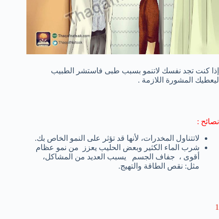
إذا كنت تجد نفسك لاتنمو بسبب طبى فاستشر الطبيب
ليعطيك المشورة اللازمة .
نصائح :
لاتتناول
المخدرات
،
لأنها قد
تؤثر على
النمو الخاص بك
.
شرب
الماء
الكثير
و
بعض الحليب
يعزز
من نمو
عظام
أقوى
،
جفاف الجسم
يسبب
العديد من المشاكل
،
مثل
:
نقص الطاقة
و
التهيج.
1