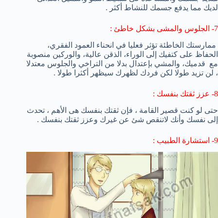
لديك مما يدفع جسمك للنشاط أكثر .
7- الجلوس والمشى بشكل خاطئ :
ممارستك الخاطئة تؤثر فعليا في
انحناء
العمود الفقري
،
الحفاظ على
كتفيك
إلى الوراء،
الذقن
عالية
،
و
الوركين منصوبة
مع
قدميك
، و
المشي
بإعتدال
بدلا من
التراخي
والجلوس معتدلا
، لن تزيد طولا لكن فردك لظهرك سيظهر أكثرا طولا .
8- عزز ثقتك بنفسك :
حتى لو كنت قصير القامة ، فإن ثقتك بنفسك هى الأهم ، تحدث
إلى نفسك وأنك لاتنقص شئ عن غيرك وعزز ثقتك بنفسك .
9- استشارة الطبيب :