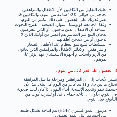
عليك التقليل من الكافيين
لأن
الاطفال
والمراهقين
بحاجة إلى حوالي
9
1/2
ساعة من
النوم
،
والكافيين
قد
يضر
قدرتك على
الحصول على ذلك
الكثير من النوم
.
وفقا
لجامعة كولومبيا-
الموارد الصحية
:
“
تقترح
البحوث
المتاحة
أن الأطفال
الذين يدخنون
،
أو
الذين يتعرضون
لد
خان التبغ غير المباشر
هم أقصر
من أولئك الذين
لا
يدخنون
أو من لايدخن أطفالهم .
المنشطات
تمنع
نمو العظام
عند الأطفال الصغار
والمراهقين
، وكذلك
الأطفال
والمراهقين
الذين يعانون
من
الربو
و
استخدام
أجهزة الاستنشاق
فهذا يؤثر على
نموهم .
3- الحصول على قدر كاف من النوم :
تشير الأبحاث إلى
أن المراهقين
و
مرحلة ما قبل المراهقة
تحتاج
ما
بين
8.5
و 11
ساعات من النوم
كل ليلة
،
هذا
لأن
جسمك
تنمو و
تتجدد
الأنسجة
أثناء النمو
،
إذا كان لديك
صعوبة
في النوم
، حاول أن ت
أخذ حمام دافئ
أو
ت
شرب كوب
من
البابونج
قبل النوم
.
هرمون
النمو البشري
(
HGH)
يتم انتاجه بشكل طبيعي
في أجسامنا أثناء النمو العميق .