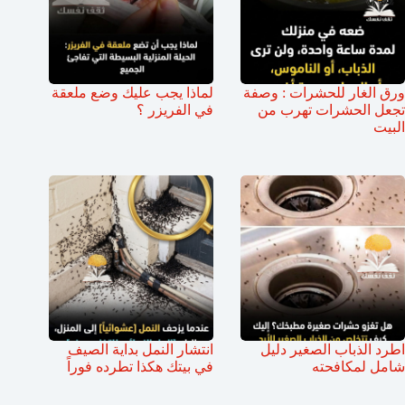
ورق الغار للحشرات : وصفة
لماذا يجب عليك وضع ملعقة
تجعل الحشرات تهرب من
في الفريزر ؟
البيت
اطرد الذباب الصغير دليل
انتشار النمل بداية الصيف
شامل لمكافحته
في بيتك هكذا تطرده فوراً