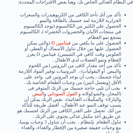
في
النظام الغذائي الخاص بك
.
وهنا بعض
الاقتراحات المحددة
:
تأكد من أنك تأخذ
الكافى
من
الكربوهيدرات
والسعرات
الحرارية
اللازمة لمد جسمك بالطاقة والنمو .
الحصول على الكثير من
الكالسيوم
(يوجد الكالسيوم
في
منتجات الألبان و
الخضروات الخضراء )،
الكالسيوم
يشجع
نمو العظام.
الحصول على
ما يكفي من
فيتامين
D
(والتي يمكن
الحصول عليها من خلال
تناول الأسماك
أو
الفطر
،
أو
الجلوس وقت كافى
في الشمس
).
فيتامين
D
يعزز
العظام و
نمو العضلات
لدى الأطفال
.
تأكد من أخذ مقدار كافى
من
البروتين
(
من
اللحوم
والبيض
أو
البقوليات
) ،
البروتينات
توفير المواد اللازمة
لبناء جسمك ، يجب أن يوجد البروتين فى
واحد
على
الأقل
(ويفضل
اثنين
)
من وجبات الطعام
الخاصة بك .
يجب أن تلبى حاجة جسمك من الزنك المتوفر فى
(
المحار، والشوكولاته
و
الفول السوداني
و
البيض
والبازلاء
والمكملات الغذائية
)،
نقص
الزنك
يمكن أن
يسبب
توقف النمو
عند الأطفال
،
أفضل طريقة
للتأكد
من أنك
تحصل على القدر الكافى من الزنك ل
جسمك
هو
عن طريق أخذ
مكمل غذائى يحتوى على الزنك .
تناول الطعام بإنتظام ،
يجب أن
ت
تناول 3 و
جبات يوميا،
مع وجبات خفيفة
صغيرة بين
الإفطار والغداء
، والغداء