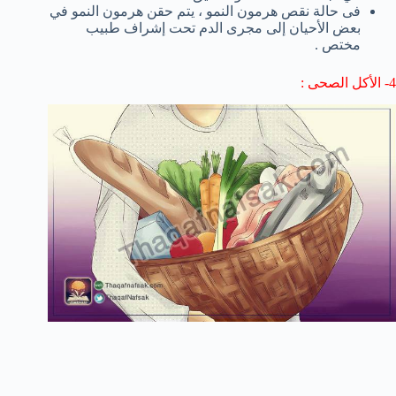
فى حالة نقص هرمون النمو ،
يتم حقن
هرمون النمو
في
بعض الأحيان
إلى مجرى الدم
تحت
إشراف
طبيب
مختص .
4- الأكل الصحى :