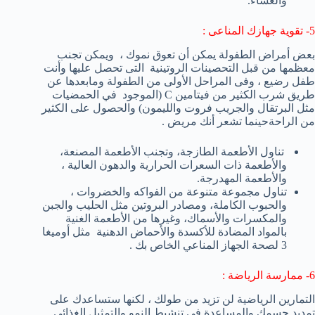
والعشاء
.
5- تقوية جهازك المناعى :
بعض
أمراض الطفولة
يمكن أن تعوق
نموك ،
ويمكن تجنب
معظمها
من قبل
التحصينات الروتينية
التى تحصل عليها وأنت
طفل رضيع ، وفى المراحل الأولى من الطفولة ومابعدها عن
طريق شرب
الكثير من
فيتامين
C
(الموجود
في
الحمضيات
مثل البرتقال و
الجريب فروت
والليمون
)
والحصول على
الكثير
من الراحة
حينما تشعر أنك مريض .
تناول الأطعمة
الطازجة، و
تجنب
الأطعمة المصنعة
،
والأطعمة
ذات السعرات الحرارية
والدهون العالية
،
والأطعمة
المهدرجة.
تناول مجموعة متنوعة من
الفواكه
والخضروات
،
والحبوب الكاملة، ومصادر
البروتين
مثل
الحليب والجبن
و
المكسرات
والأسماك
،
وغيرها من الأطعمة
الغنية
بالمواد المضادة للأكسدة
والأحماض
الدهنية
مثل
أوميغا
3
ل
صحة
الجهاز المناعي
الخاص بك .
6- ممارسة الرياضة :
التمارين الرياضية لن تزيد من طولك ، لكنها ستساعدك على
تمديد جسمك والمساعدة فى تنشيط النمو والتمثيل الغذائى