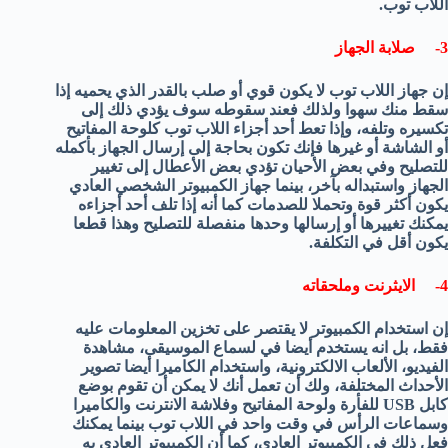
اللاب توب.
3- صلابة الجهاز
إن جهاز اللاب توب لا يكون قوي أو صلب بالقدر الذي يحميه إذا
سقط منك سهوا ولذلك فعند سقوطه سوف يؤدي ذلك إلى
تكسيره وتلفه، وإذا تعط أحد أجزاء اللاب توب كلوحة المفاتيح
أو الشاشة أو غيرها فإنك تكون بحاجة إلى إرسال الجهاز بأكمله
للتصليح وفي بعض الأحيان تؤدي بعض الأعطال إلى تغيير
الجهاز واستبداله بآخر، بينما جهاز الكمبيوتر الشخصي العادي
يكون أكثر قوة وتحملا للصدمات كما أنه إذا تلف أحد أجزاءه
يمكنك تغييرها أو إرسالها وحدها منفصلة للتصليح وهذا قطعا
يكون أقل في التكلفة.
4- الايثرنت وملحقاته
إن استخدام الكمبيوتر لا يقتصر على تخزين المعلومات عليه
فقط، بل انه يستخدم أيضا في لسماع الموسيقى، مشاهدة
الفيديو، الألعاب الالكترونية، واستخدام الكاميرا أيضا تصوير
الأحداث المختلفة، ولك أن تعمل أنك لا يمكن أن تقوم بوضع
كابل USB للفأرة ولوحة المفاتيح وفلاشة الانترنت والكاميرا
وسماعات الرأس في وقت واحد في اللاب توب بينما يمكنك
فعل ذلك في الكمبيوتر العادي، كما أن الكمبيوتر العادي به