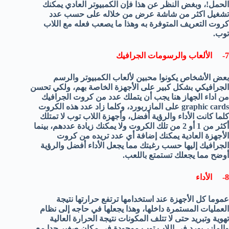
الحمل!، وبغض النظر عن هذا فإن الكمبيوتر العادي يمكنك
تشغيل اكثر من شاشة عرض من خلاله على حسب عدد
كروت التعريف المتوفرة به وهذا ما يصعب فعله مع اللاب
توب.
7- الألعاب والرسومات الجرافيك
بعض الأشخاص يكونوا محبين لألعاب الكمبيوتر والرسم
الجرافيكي بشكل كبير على الأجهزة الخاصة بهم، ولكي تحسن
من اداء الجهاز هنا يجب أن يتملك عدد من كروت الجرافيك
graphic cards على المازربورد، وكلما زاد عدد هذه الكروت
كلما كانت الأداء والرؤية أفضل، وأجهزة اللاب توب لا تمتلك
أكثر من 1 أو 2 من تلك الكروت ولا يمكنك زيادة عددهم، بينما
الأجهزة العادية يمكنك إضافة أي عدد تريده من كروت
الجرافيك إليها حسب رغبتك مما يجعل الأداء أفضل والرؤية
أوضح مما يجعلك تستمتع باللعب.
8- الأداء
عموما كل الأجهزة عند استخدامها ترتفع حرارتها نتيجة
العمليات المستمرة داخلها، وهذا يجعلها في حاجه إلى نظام
تهوية وتبريد حتى لا تتلف المكونات نتيجة الحرارة العالية
والمازر بورد في اللاب توب موجودة في مكان صغير جدا مع