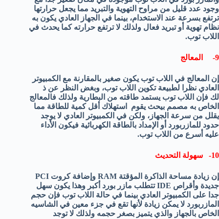
وجود عدد قليل من مراوح التهوية والتبريد مما يجعل حرارتها
ترتفع بسرعة عند الاستخدام، بينما في الجهاز العادي يكون به
نظام تهوية أو تبريد فعال ولذلك لا ترتفع حرارته كما يحدث في
اللاب توب.
9- المعالج
إن المعالج في اللاب توب يكون صغير بالمقارنة مع الكمبيوتر
العادي نظرا لطبيعة تكوين اللاب توب، وبغض النظر عن ذ
لك فإن اللاب توب يستمد طاقته من البطارية ولذلك فالمعالج
الخاص به مصمم بيحث يقوم استهلاك أقل كمية للطاقة مما
يقلل من سرعة الجهاز، ولكن في الكمبيوتر العادي لا يوجد
حدود للمازربورد أو الإمداد بالطاقة الكهربائية فيكون الأداء
عليه أسرع من اللاب توب.
10- سهولة التحديث
إن زيادة مساحة الذاكرة المؤقتة RAM وإضافة كروت PCI
جديدة وأقراص IDE تتطلب مازر بورد أكبر وهذا يكون سهل
جدا على الكمبيوتر العادي بينما في حالة اللاب توب فإن حجم
المازربورد لا يمكن زيادة لأنها تقع في جزء معين في الشاسيه
الخاص بالجهاز والذي يتميز بصغر حجمه ولذلك لا توجد