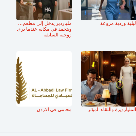
ليلية وردية مروعة
ملياردير يدخل إلى مطعم…
ويتجمد في مكانه عندما يرى
زوجته السابقة
المليارديرة واللقاء المؤثر
محامي في الاردن