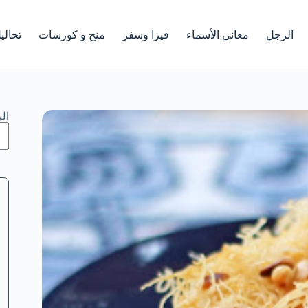
الرجل
معاني الأسماء
فيزا وسفر
منح و كورسات
تحالي
ال