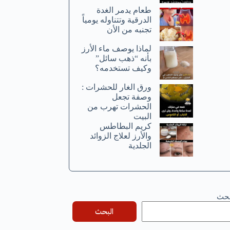
طعام يدمر الغدة
الدرقية وتتناوله يومياً
تجنبه من الأن
لماذا يوصف ماء الأرز
بأنه “ذهب سائل”
وكيف تستخدمه؟
ورق الغار للحشرات :
وصفة تجعل
الحشرات تهرب من
البيت
كريم البطاطس
والأرز لعلاج الزوائد
الجلدية
بحث
البحث