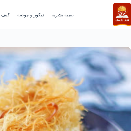
لتجاوز
لى
لمحتوى
تنمية بشرية
ديكور و موضة
كيف