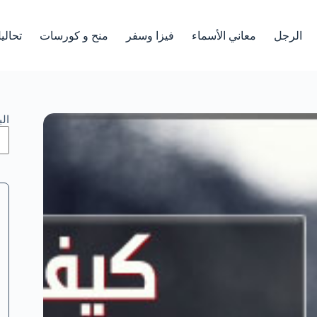
الرجل
معاني الأسماء
فيزا وسفر
منح و كورسات
تحالي
ال