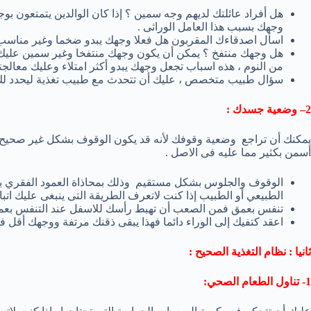
هل أفراد عائلتك لديهم وجه سمين ؟ إذا كان الوالدين يتمتعون بو
وجهك بسبب هذا العامل الوراثى .
اسأل اصدقاءك المقربون هل فعلا وجهك يبدو ضخما وغير مناسب
هل وجهك منتفخ ؟ يمكن أن يكون وجهك منتفخا وغير سمين عليك أ
من النوم ، هذه اسباب تجعل وجهك يبدو أكثر امتلاء وعليك معالجته
سؤال طبيب متخصص ، عليك أن تتحدث مع طبيب تغذية ليحدد لك
2
– وضعية جسدك :
يمكنك أن تراجع
وضعية وقوفك لأنه قد يكون الوقوف بشكل غير صحيح ك
أسمن بكثير مما عليه فى الاصل .
الوقوف و
الجلوس بشكل مستقيم وذلك بمحاذاة
العمود الفقري
ب
الطبيعي
أو
الطبيب إذا
كنت لاتعرف الطريقة التى ينبغى عليك اتباع
تنفس بعمق
فمن الصعب
أن تهبط رأسك للاسفل
عند التنفس
بعم
اعقد كتفيك إلى الوراء دائما فهذا يبقى ذقنك مرتفة ووجهك أقل ف
ثانيا : نظام التغذية الصحيح :
1-
تناول الطعام الصحي
: