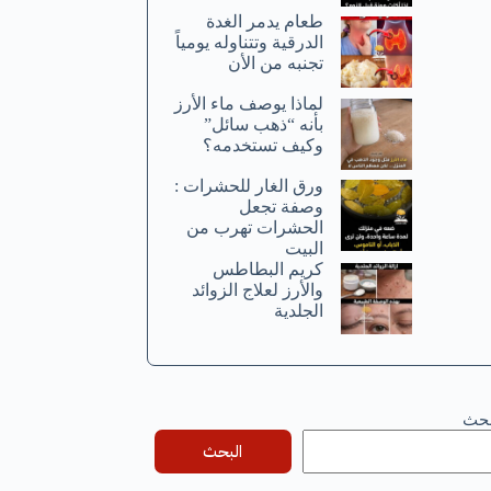
طعام يدمر الغدة
الدرقية وتتناوله يومياً
تجنبه من الأن
لماذا يوصف ماء الأرز
بأنه “ذهب سائل”
وكيف تستخدمه؟
ورق الغار للحشرات :
وصفة تجعل
الحشرات تهرب من
البيت
كريم البطاطس
والأرز لعلاج الزوائد
الجلدية
بحث
البحث