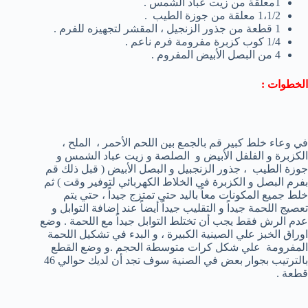
1معلقة من زيت عباد الشمس .
1،1/2 معلقة من جوزة الطيب .
1 قطعة من جذور الزنجيل ، المقشر لتجهيزه للفرم .
1/4 كوب كزبرة مفرومة فرم ناعم .
4 من البصل الأبيض المفروم .
الخطوات :
في وعاء خلط كبير قم بالجمع بين اللحم الأحمر ، الملح ،
الكزبرة و الفلفل الأبيض و الصلصة و زيت عباد الشمس و
جوزة الطيب ، جذور الزنجبيل و البصل الأبيض ( قبل ذلك قم
بفرم البصل و الكزبرة في الخلاط الكهربائي لتوفير وقت ) ثم
خلط جميع المكونات معاً باليد حتي تمتزج جيداً ، حتي يتم
تعصيج اللحمة جيداً و التقليب جيداً أيضاً عند إضافة التوابل و
عدم الرش فقط يجب أن تختلط التوابل جيداً مع اللحمة . وضع
اوراق الخبز علي الصينية الكبيرة ، و البدء في تشكيل اللحمة
المفرومة علي شكل كرات متوسطة الحجم .و وضع القطع
بالترتيب بجوار بعض في الصنية سوف تجد أن لديك حوالي 46
قطعة .