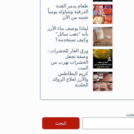
طعام يدمر الغدة
الدرقية وتتناوله يومياً
تجنبه من الأن
لماذا يوصف ماء الأرز
بأنه “ذهب سائل”
وكيف تستخدمه؟
ورق الغار للحشرات :
وصفة تجعل
الحشرات تهرب من
البيت
كريم البطاطس
والأرز لعلاج الزوائد
الجلدية
بحث
البحث