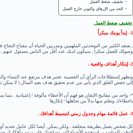
تخفيف ضغط العمل
الحد من الإرهاق والتوتر خارج العمل
تخفيف ضغط العمل
1- إبدأ يومك مبكراٌ
, يعتقد الكثير من المتحدثين الملهمين ومدربين الحياة أن مفتاح النجاح في 
وصولك للعمل مبكراٌ , سيكون لديك عدد أقل من الناس مسئول عنهم , وقد 
2- إبتكار أهداف واقعية .
وتظهر إستطلاعات الرأي أن العصبية تعتبر هدف مرتفع عند النساء وا
إلي خفض القلق الذي يأتي من عدم تحقيق هدف بعيد المنال ( لا يمكن تح
*- واحد من مفاتيح الإتقان هو فهم أن الأخطاء مألوفة / إعتيادية . مما 
باخطاءك وتعلم منها بدلاٌ من تجاهلها / إنكارها
3- عمل قائمة مهام وجدول زمني لتبسيط أهدافك .
كل شخص يعمل بطريقة متخلفة , ولكن يمكن أيضا لكل عامل تحديد أولويا
الوقت المناسب . إستخدم الأشياء التي تساعدك علي ترتيب أفكارك وتبس