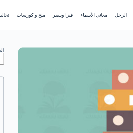
الرجل
معاني الأسماء
فيزا وسفر
منح و كورسات
تحالي
ال