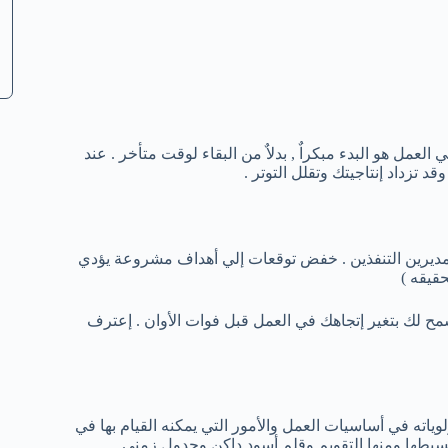
العمل هو البدء مبكراٌ , بدلاٌ من البقاء لوقت متأخر . عند
تزداد إنتاجيتك وتقلل التوتر .
لمديرين التنفذين . خفض توقعات إلي أهداف مشروعة يؤدي
قيقه )
يسمح لك بتغير إتجاهك في العمل قبل فوات الأوان . إعترف
ته في أساسيات العمل والأمور التي يمكنه القيام بها في
يطها ومنها التقويم وقلم أسود داكن وجدول زمني .