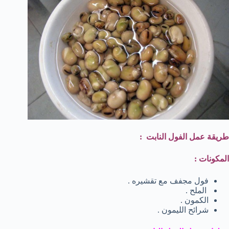
طريقة عمل الفول النابت :
المكونات :
فول مجفف مع تقشيره .
الملح .
الكمون .
شرائح الليمون .