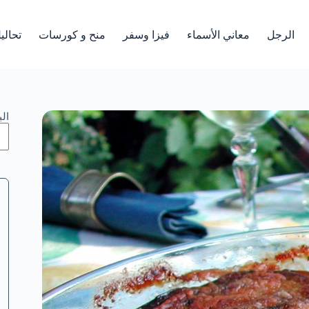
الرجل
معاني الأسماء
فيزا وسفر
منح و كورسات
تحالي
ال