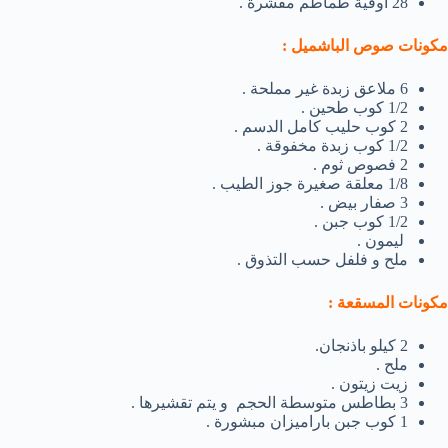
28 أوقية طماطم مقشرة .
مكونات صوص الباشميل :
6 ملاعق زبدة غير مملحة .
1/2 كوب طحين .
2 كوب حليب كامل الدسم .
1/2 كوب زبدة مخفوقة .
2 فصوص ثوم .
1/8 معلقة صغيرة جوز الطيب .
3 صفار بيض .
1/2 كوب جبن .
ليمون .
ملح و فلفل حسب التذوق .
مكونات المسقعة :
2 كيلو باذنجان.
ملح .
زيت زيتون .
3 بطاطس متوسطة الحجم و يتم تقشيرها .
1 كوب جبن باراميزان مبشورة .