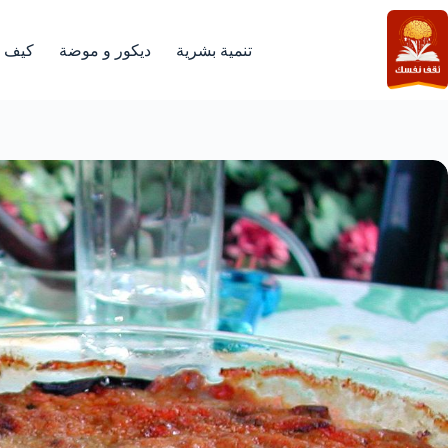
لتجاوز
لى
لمحتوى
تنمية بشرية
ديكور و موضة
كيف