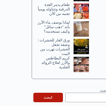
طعام يدمر الغدة
الدرقية وتتناوله يومياً
تجنبه من الأن
لماذا يوصف ماء الأرز
بأنه “ذهب سائل”
وكيف تستخدمه؟
ورق الغار للحشرات :
وصفة تجعل
الحشرات تهرب من
البيت
كريم البطاطس
والأرز لعلاج الزوائد
الجلدية
بحث
البحث