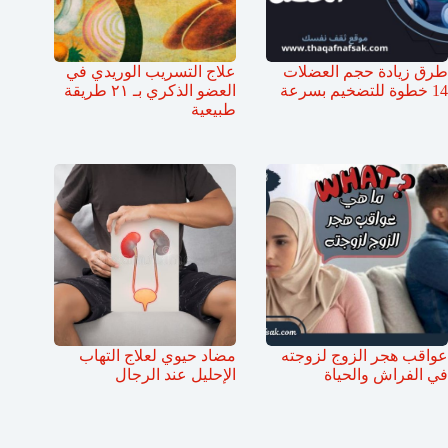
طرق زيادة حجم العضلات
علاج التسريب الوريدي في
14 خطوة للتضخيم بسرعة
العضو الذكري بـ ٢١ طريقة
طبيعية
عواقب هجر الزوج لزوجته
مضاد حيوي لعلاج التهاب
في الفراش والحياة
الإحليل عند الرجال