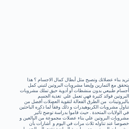
تريد بناء عضلاتك وتصبح مثل أبطال كمال الاجسام ؟ هذا
يتحقق مع التمارين وإيضا مشروبات البروتين لتبني كمل
أجسام طبيعي بدون منشطات أو أدوية حيق تملك مشروبات
البروتين فوائد كثيرة فهي تعمل علي تغذية الجسم
بالبروتينات من الطرق الفعالة لتقوية العضلات أفضل من
تناول مشروبات الكربوهيدرات و ذلك وفقاُ لما ذكره الباحثين
في الولايات المتحدة . حيث قاموا بدراسة توضح تأثير
مشروبات البروتين علي بناء عضلات مجموعة من البالغين و
خصوصاً عند تناوله ثلاث مرات في اليوم و أشارات بأن
مشروبات البروتين بعد ممارسة الرياضة تؤدي إلي الحصول