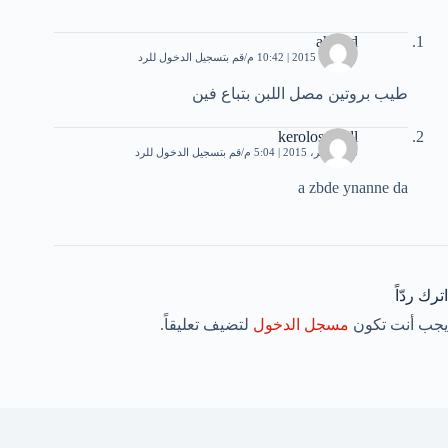
ahmed
7 أكتوبر، 2015 | 10:42 م
قم بتسجيل الدخول للرد
طيب بروتين مصل اللبن بتباع فين
kerolos z adl
13 نوفمبر، 2015 | 5:04 م
قم بتسجيل الدخول للرد
a zbde ynanne da
اترك ردّاً
يجب أنت تكون
مسجل الدخول
لتضيف تعليقاً.