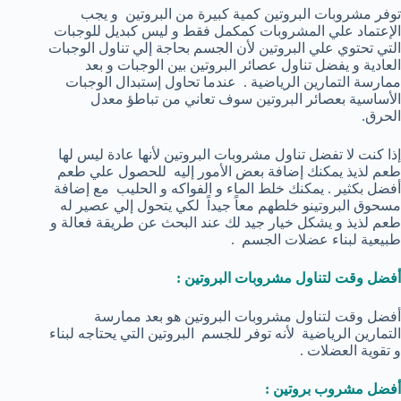
توفر مشروبات البروتين كمية كبيرة من البروتين و يجب
الإعتماد علي المشروبات كمكمل فقط و ليس كبديل للوجبات
التي تحتوي علي البروتين لأن الجسم بحاجة إلي تناول الوجبات
العادية و يفضل تناول عصائر البروتين بين الوجبات و بعد
ممارسة التمارين الرياضية . عندما تحاول إستبدال الوجبات
الأساسية بعصائر البروتين سوف تعاني من تباطؤ معدل
الحرق.
إذا كنت لا تفضل تناول مشروبات البروتين لأنها عادة ليس لها
طعم لذيذ يمكنك إضافة بعض الأمور إليه للحصول علي طعم
أفضل بكثير . يمكنك خلط الماء و الفواكه و الحليب مع إضافة
مسحوق البروتينو خلطهم معاً جيداً لكي يتحول إلي عصير له
طعم لذيذ و يشكل خيار جيد لك عند البحث عن طريقة فعالة و
طبيعية لبناء عضلات الجسم .
أفضل وقت لتناول مشروبات البروتين :
أفضل وقت لتناول مشروبات البروتين هو بعد ممارسة
التمارين الرياضية لأنه توفر للجسم البروتين التي يحتاجه لبناء
و تقوية العضلات .
أفضل مشروب بروتين :