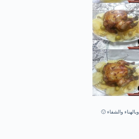
وبالهناء والشفاء 🙂