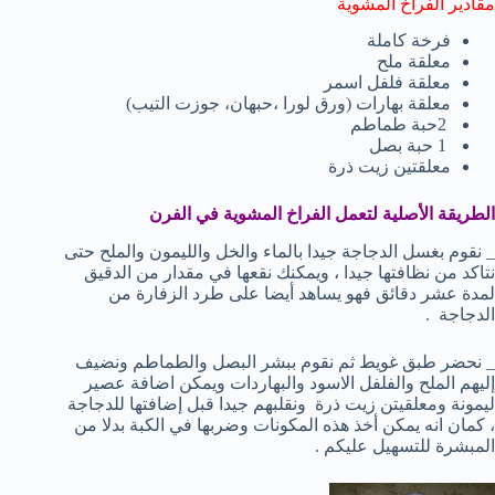
مقادير الفراخ المشوية
فرخة كاملة
معلقة ملح
معلقة فلفل اسمر
معلقة بهارات (ورق لورا ،حبهان، جوزت التيب)
2حبة طماطم
1 حبة بصل
معلقتين زيت ذرة
الطريقة الأصلية لتعمل الفراخ المشوية في الفرن
_ نقوم بغسل الدجاجة جيدا بالماء والخل والليمون والملح حتى
نتاكد من نظافتها جيدا ، ويمكنك نقعها في مقدار من الدقيق
لمدة عشر دقائق فهو يساهد أيضا على طرد الزفارة من
الدجاجة .
_ نحضر طبق غويط ثم نقوم ببشر البصل والطماطم ونضيف
إليهم الملح والفلفل الاسود والبهاردات ويمكن اضافة عصير
ليمونة ومعلقيتن زيت ذرة ونقلبهم جيدا قبل إضافتها للدجاجة
، كمان انه يمكن أخذ هذه المكونات وضربها في الكبة بدلا من
المبشرة للتسهيل عليكم .