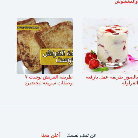
والمغشوش
بالصور طريقة عمل بارفيه
طريقة الفرنش توست ٧
الفراولة
وصفات سريعة لتحضيره
عن ثقف نفسك
أعلن معنا