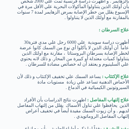
بالزهايمر . و أظهرت دراسة فرنسية تمت علي 2000 شخص
بأن أولئك الذين يتناولوا المأكولات البحرية علي الأقل مرة في
الإسبوع يقلل من خطر الإصابة بمرض الزهايمر لمدة 7 سنوات
بالمقارنة مع أولئك الذين لا يتناولوا .
علاج السرطان :
أظهرت دراسة سويدية علي 6000 رجل علي مدي فترة30
عاماً أن أولئك الذين لا يأكلوا أي نوع من السمك كانوا عرضة
لخطر الإصابة بسرطان البروستاتا ، مقارنة مع اولئك الذين
يتناولوا كميات معتدلة أو كبيرة من المحار. و ذلك لانه يحتوي
علي السلينيوم و يعتقد أن له خصائص مضادة للسرطان .
علاج الإكتئاب :
يساعد السمك علي تخفيف الإكتئاب و ذلك لأن
الأحماض الدهنية تساعد علي زيادة مستويات مادة
السيروتونين الكيميائية في الدماغ .
علاج إلتهاب المفاصل :
اظهرت نتائج الدراسات بأن الأفراد
الذين يحافظوا علي تناول الأسماك يقلل من إلتهاب المفاصل
لديهم . و أن زيوت السمك مفيدة أيضاً في تخفيف أعراض
إلتهاب المفاصل الروماتويدي .
مفيد للبشرة :
وفقاً لما ذكره أطباء الجلدية ، بأنه مع إتباع