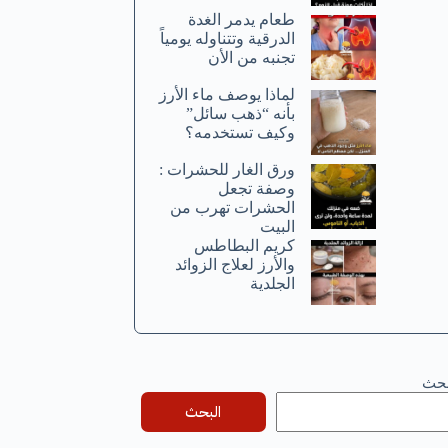
طعام يدمر الغدة
الدرقية وتتناوله يومياً
تجنبه من الأن
لماذا يوصف ماء الأرز
بأنه “ذهب سائل”
وكيف تستخدمه؟
ورق الغار للحشرات :
وصفة تجعل
الحشرات تهرب من
البيت
كريم البطاطس
والأرز لعلاج الزوائد
الجلدية
بحث
البحث