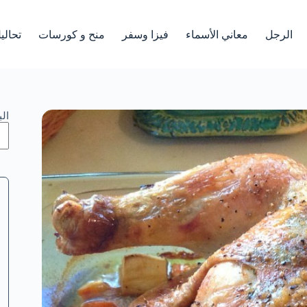
الرجل
معاني الأسماء
فيزا وسفر
منح و كورسات
تحالي
ال