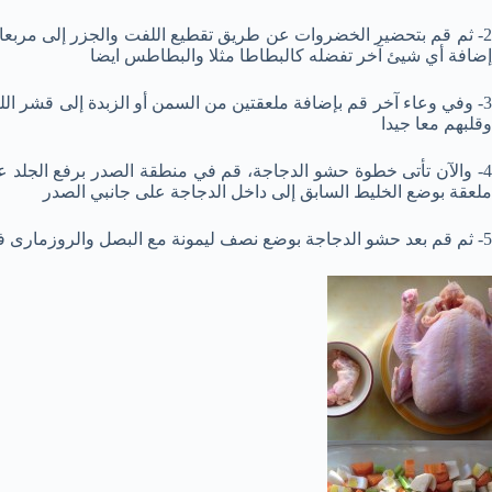
2- ثم قم بتحضير الخضروات عن طريق تقطيع اللفت والجزر إلى مربع
إضافة أي شيئ آخر تفضله كالبطاطا مثلا والبطاطس ايضا
3- وفي وعاء آخر قم بإضافة ملعقتين من السمن أو الزبدة إلى قشر الل
وقلبهم معا جيدا
4- والآن تأتى خطوة حشو الدجاجة، قم في منطقة الصدر برفع الجلد ع
ملعقة بوضع الخليط السابق إلى داخل الدجاجة على جانبي الصدر
5- ثم قم بعد حشو الدجاجة بوضع نصف ليمونة مع البصل والروزمارى في التجويف الخارجي للدجاجة