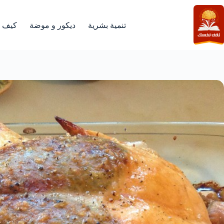
لتجاوز
لى
لمحتوى
تنمية بشرية
ديكور و موضة
كيف