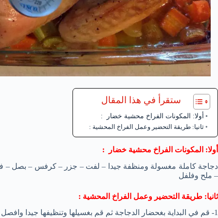
ستقرأ في هذا المقال
أولا: المكونات الفراخ محشية خضار :
ثانيا: طريقة التحضير وعمل الفراخ المحشية :
أولا: المكونات الفراخ محشية خضار :
دجاجة كاملة مغسولة ومنظفة جيدا – لفت – جزر – كرفس – بصل – ف
– ملح وفلفل
ثانيا: طريقة التحضير وعمل الفراخ المحشية :
1- قم في البداية بغحضار الدجاجة ثم قم بغسيلها وتنظيفها جيدا وافصل عنها الرقبة