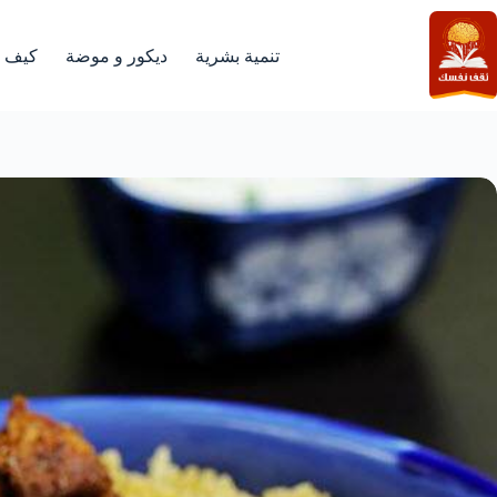
لتجاوز
لى
لمحتوى
تنمية بشرية
ديكور و موضة
كيف