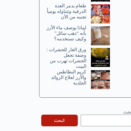
طعام يدمر الغدة
الدرقية وتتناوله يومياً
تجنبه من الأن
لماذا يوصف ماء الأرز
بأنه “ذهب سائل”
وكيف تستخدمه؟
ورق الغار للحشرات :
وصفة تجعل
الحشرات تهرب من
البيت
كريم البطاطس
والأرز لعلاج الزوائد
الجلدية
بحث
البحث