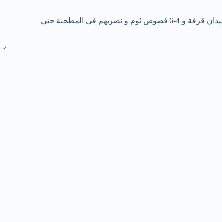
1- أولاً, 2 معلقة كزبرة بودرة، نصف معلقة كمون و 4 حبات حبهان و 2 عيدان قرفة و 4-6 فصوص ثوم و نضربهم في المطحنة حتي