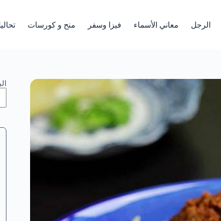
الرجل
معاني الأسماء
فيزا وسفر
منح و كورسات
تحالي
ال