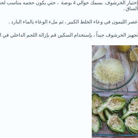
إختيار الخرشوف بسمك حوالي 4 بوصة ، حتي يكون ح
الساق .
عصر الليمون في وعاء الخلط الكبير ، ثم ملء الوعاء بالماء البارد .
تجهيز الخرشوف جيداً ، بإستخدام السكين قم بإزالة اللحم الداخلي ف