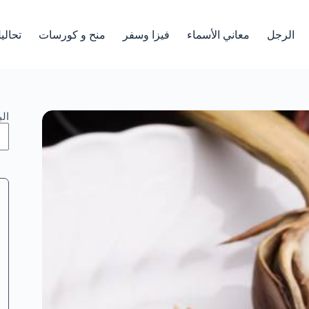
الرجل
معاني الأسماء
فيزا وسفر
منح و كورسات
تحالي
ال