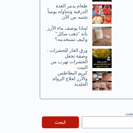
طعام يدمر الغدة
الدرقية وتتناوله يومياً
تجنبه من الأن
لماذا يوصف ماء الأرز
بأنه “ذهب سائل”
وكيف تستخدمه؟
ورق الغار للحشرات :
وصفة تجعل
الحشرات تهرب من
البيت
كريم البطاطس
والأرز لعلاج الزوائد
الجلدية
بحث
البحث