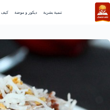
لتجاوز
لى
لمحتوى
تنمية بشرية
ديكور و موضة
كيف