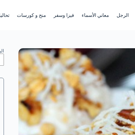
الرجل
معاني الأسماء
فيزا وسفر
منح و كورسات
تحالي
ال