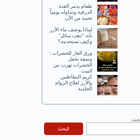
طعام يدمر الغدة
الدرقية وتتناوله يومياً
تجنبه من الأن
لماذا يوصف ماء الأرز
بأنه “ذهب سائل”
وكيف تستخدمه؟
ورق الغار للحشرات :
وصفة تجعل
الحشرات تهرب من
البيت
كريم البطاطس
والأرز لعلاج الزوائد
الجلدية
بحث
البحث