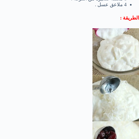
4 ملاعق عسل .
الطريقة :