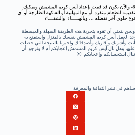
6- والآن تكون قد قمت بإعداد آيس كريم المشمش ويمكنك
تقديمه للطعام منفردا أو مع المهلبية أو الفاكهة الطازجة أو أي
نوع حلوى آخر تفضله …
وبالهنــــاء والشفـــاء
ونحن نتمنى أن تقوم بتجربة هذه الطريقة السهلة والمبسطة
جدا لعمل آيس كريم المشمش بنفسك بالمنزل واستمتع به
أنت وأشرتك وأقاربك وأصدقائك واخبرنا بالنتيجة التي حصلت
عليها وهل نال آيس كريم المشمش إعجابكم أم لا ونرجوا أن
تنال استحسانكم وإعجابكم 🙂
ساهم في نشر الثقافة والمعرفة