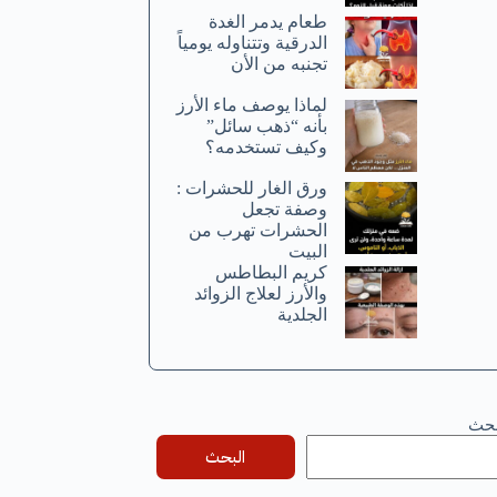
طعام يدمر الغدة
الدرقية وتتناوله يومياً
تجنبه من الأن
لماذا يوصف ماء الأرز
بأنه “ذهب سائل”
وكيف تستخدمه؟
ورق الغار للحشرات :
وصفة تجعل
الحشرات تهرب من
البيت
كريم البطاطس
والأرز لعلاج الزوائد
الجلدية
بحث
البحث