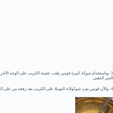
3- وباستخدام شوكة كبيرة قومي بقلب عجينة الكريب على الوجه الآخر
البني الذهبي
4- والآن قومي بفرد شوكولاتة النوتيلا على الكريب بعد رفعه من على النار وتأكدي من تغطية كل أجزاء الكريب بالشوكولاتة