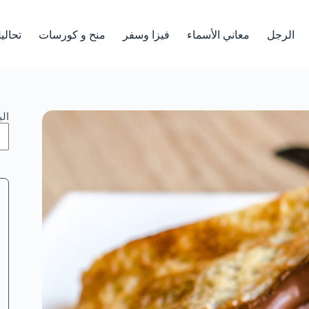
الرجل
معاني الأسماء
فيزا وسفر
منح و كورسات
تحالي
ال