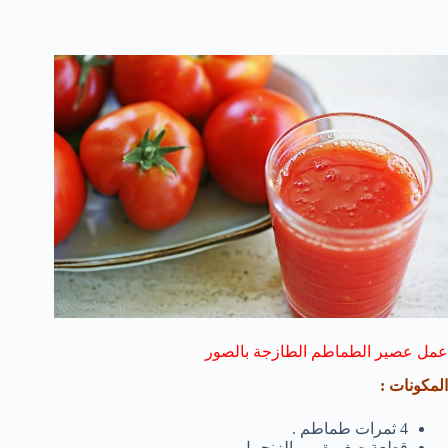
عمل عصير الطماطم الطازجة بالصور
المكونات :
4 ثمرات طماطم .
قطعة صغيرة من الزنجبيل .