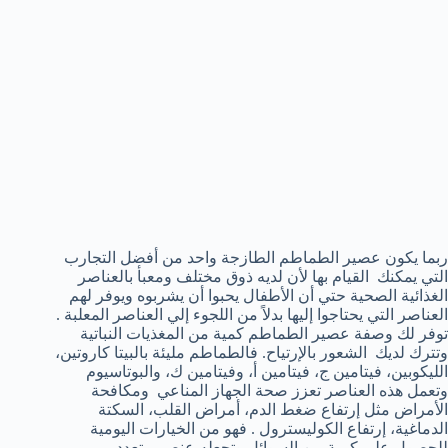
ربما يكون عصير الطماطم الطازجة واحد من أفضل التجارب
التي يمكنك القيام بها لأن لديه ذوق مختلف ومعبأ بالعناصر
الغذائية الصحية حتي أن الأطفال يحبوا أن يشربوه ويوفر لهم
العناصر التي يحتاجوا إليها بدلاً من اللجوء إلي العناصر المعلبة .
توفر لك وصفة عصير الطماطم كمية من المغذيات النباتية
وتترك لديك الشعور بالإرتياح. فالطماطم مليئة بالبيتا كاروتين،
الليكوبين، فيتامين ج، فيتامين أ، وفيتامين ك، والبوتاسيوم
وتعمل هذه العناصر تعزز صحة الجهاز المناعي ومكافحة
الأمراض مثل إرتفاع ضغط الدم، أمراض القلب، السكتة
الدماغية، إرتفاع الكوليسترول . فهو من الخيارات اليومية
للحصول علي كمية من السوائل وتجعله عنصر متعدد