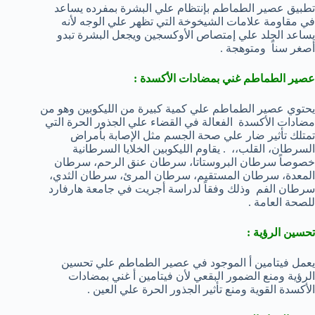
تطبيق عصير الطماطم بإنتظام علي البشرة بمفرده يساعد
في مقاومة علامات الشيخوخة التي تظهر علي الوجه لأنه
يساعد الجلد علي إمتصاص الأوكسجين ويجعل البشرة تبدو
أصغر سناً ومتوهجة .
عصير الطماطم غني بمضادات الأكسدة :
يحتوي عصير الطماطم علي كمية كبيرة من الليكوبين وهو من
مضادات الأكسدة الفعالة في القضاء علي الجذور الحرة التي
تمتلك تأثير ضار علي صحة الجسم مثل الإصابة بأمراض
السرطان، القلب،، . يقاوم الليكوبين الخلايا السرطانية
خصوصاً سرطان البروستاتا، سرطان عنق الرحم، سرطان
المعدة، سرطان المستقيم، سرطان المرئ، سرطان الثدي،
سرطان الفم وذلك وفقاً لدراسة أجريت في جامعة هارفارد
للصحة العامة .
تحسين الرؤية :
يعمل فيتامين أ الموجود في عصير الطماطم علي تحسين
الرؤية ومنع الضمور البقعي لأن فيتامين أ غني بمضادات
الأكسدة القوية ومنع تأثير الجذور الحرة علي العين .