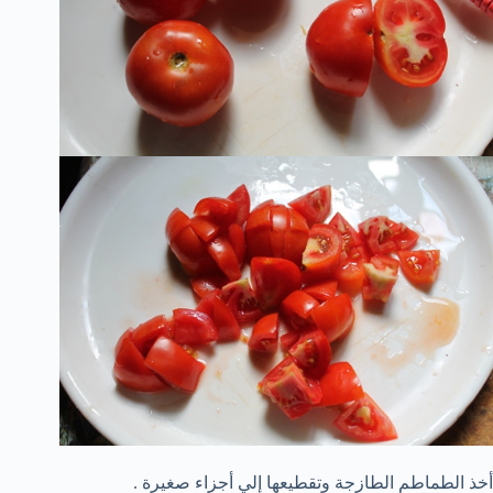
أخذ الطماطم الطازجة وتقطيعها إلي أجزاء صغيرة .