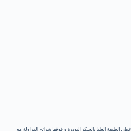
غطي الطبقة العليا بالسكر البودرة و فوقها شرائح الفراولة مع