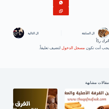
ال
السابقة
ال
التالية
اترك ردّاً
يجب أنت تكون
مسجل الدخول
لتضيف تعليقاً.
مقالات مشابهة