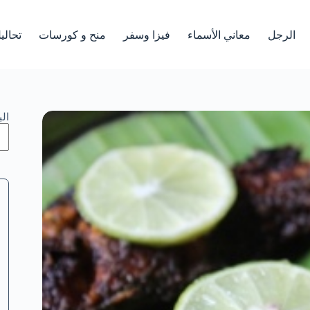
الرجل
معاني الأسماء
فيزا وسفر
منح و كورسات
تحالي
ال