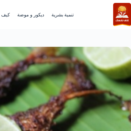
لتجاوز
لى
لمحتوى
تنمية بشرية
ديكور و موضة
كيف