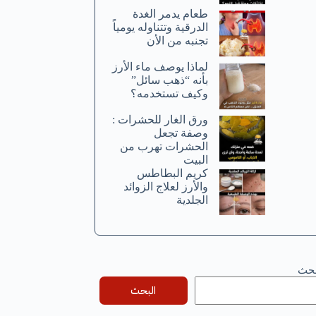
طعام يدمر الغدة
الدرقية وتتناوله يومياً
تجنبه من الأن
لماذا يوصف ماء الأرز
بأنه “ذهب سائل”
وكيف تستخدمه؟
ورق الغار للحشرات :
وصفة تجعل
الحشرات تهرب من
البيت
كريم البطاطس
والأرز لعلاج الزوائد
الجلدية
بحث
البحث