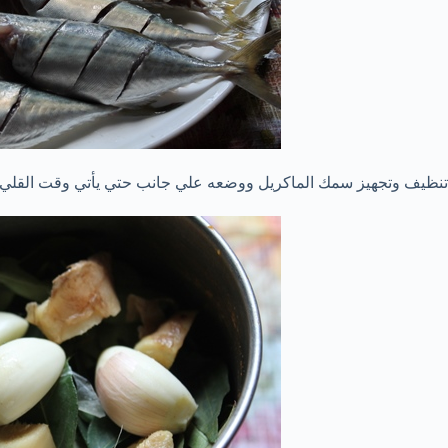
تنظيف وتجهيز سمك الماكريل ووضعه علي جانب حتي يأتي وقت القلي 