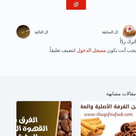
ال
السابقة
ال
التالية
اترك ردّاً
يجب أنت تكون
مسجل الدخول
لتضيف تعليقاً.
مقالات مشابهة