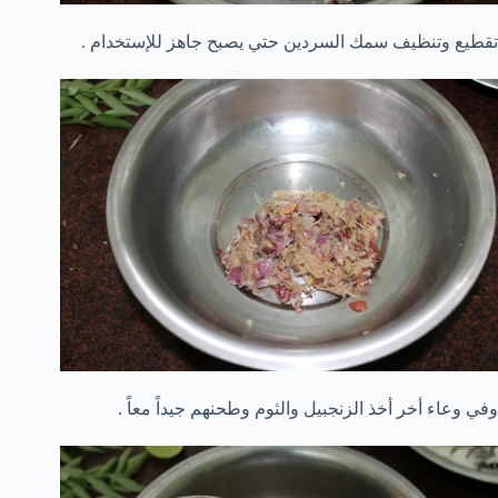
تقطيع وتنظيف سمك السردين حتي يصبح جاهز للإستخدام .
وفي وعاء أخر أخذ الزنجبيل والثوم وطحنهم جيداً معاً .