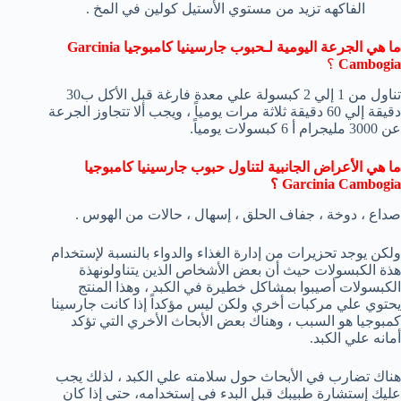
الفاكهه تزيد من مستوي الأستيل كولين في المخ .
ما هي الجرعة اليومية لـحبوب جارسينيا كامبوجيا Garcinia
Cambogia
؟
تناول من 1 إلي 2 كبسولة علي معدة فارغة قبل الأكل ب30
دقيقة إلي 60 دقيقة ثلاثة مرات يومياً ، ويجب ألا تتجاوز الجرعة
عن 3000 مليجرام أ 6 كبسولات يومياً.
ما هي الأعراض الجانبية لتناول حبوب جارسينيا كامبوجيا
Garcinia Cambogia ؟
صداع ، دوخة ، جفاف الحلق ، إسهال ، حالات من الهوس .
ولكن يوجد تحزيرات من إدارة الغذاء والدواء بالنسبة لإستخدام
هذة الكبسولات حيث أن بعض الأشخاص الذين يتناولونهذة
الكبسولات أصيبوا بمشاكل خطيرة في الكبد ، وهذا المنتج
يحتوي علي مركبات أخري ولكن ليس مؤكداً إذا كانت جارسينا
كمبوجيا هو السبب ، وهناك بعض الأبحاث الأخري التي تؤكد
أمانه علي الكبد.
هناك تضارب في الأبحاث حول سلامته علي الكبد ، لذلك يجب
عليك إستشارة طبيبك قبل البدء في إستخدامه، حتي إذا كان