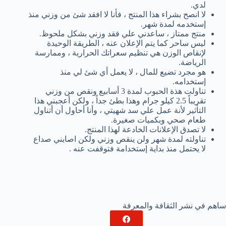
لدي.
لا انصح بشراء هذا المنتج ، فأنا لا افقد شئ من وزني منذ
إستخدمه لمدة شهر.
منتج ممتاز ، ساعدني علي فقد وزني بشكل ملحوظ.
ليس ساحر كما يتم الإعلان عنه ، الطريقة الوحيدة
لإنقاص الوزن هي تنظيم سعراتك الحرارية ، وممارسة
الرياضة.
هو مجرد تضيع للمال ، لا يعمل أي شئ لي منذ
إستخدامه.
تناولت هذة الحبوب لمدة 3 أسابيع ونقص من وزني
تقريباً 2.5 كيلو جرام وهذا بطئ جداً ، ولكن أعجبني هذا
التأثير لأنة عمل علي سد شهيتي ، وأنا أحاول أن أتناول
طعام صحي وبكميات صغيرة.
لا تصدق الإعلانات الخادعة لهذا المنتج.
تناولته لمدة شهر ولن ينقص وزني ولكن اصابني صداع
لا يحتمل منذ بداية إستخدامة فتوقفت عنه .
ساهم في نشر الثقافة والمعرفة