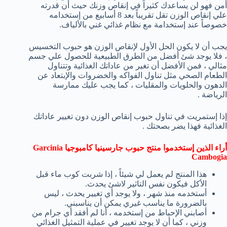
أمن فهو لن يساعدك كثيراً في إنقاص وزنك حيث أن قدرته
علي إنقاص الوزن تقل تقريباً بعد 8 أسابيع من إستخدامه
خصوصاً عند إستخدامة مع نظام غذائي غني بالألياف.
يجب أن لا يكون الحل الأول لإنقاص الوزن هو حبوب التخسيس
، فلا يوجد شئ أفضل من الطرق الطبيعية للحصول علي جسم
مثالي ، فمن الأفضل أن تغير من عاداتك الغذائية وتتناول
الطعام الصحي مثل تناول الفواكه والخضروات والإبتعاد عن
الدهون والحلويات والمقليات ، كما يجب عليك ممارسة
الرياضة .
إذا إستمريت في تناول حبوب إنقاص الوزن دون تغيير عاداتك
الغذائية فهذا يضر بصحتك .
أراء الذين إستخدموا منتج حبوب جارسينيا كامبوجيا Garcinia
Cambogia
هذا المنتج لم يعمل لي شيئاً ، إذا شربت كوب ماء قبل
الأكل فيكون نفس التاثير لاشئ يحدث.
أستخدمه منذ شهر ، ولا يوجد أي تغيير يحدث ، ليس
بالضرورة ما يناسب غيري يمكن أن يناسبني.
أصابني الإحباط من إستخدمه ، أنا لم أفقد أي جرام من
وزني ، كما أن لا يوجد تغيير في عملية التمثيل الغذائي