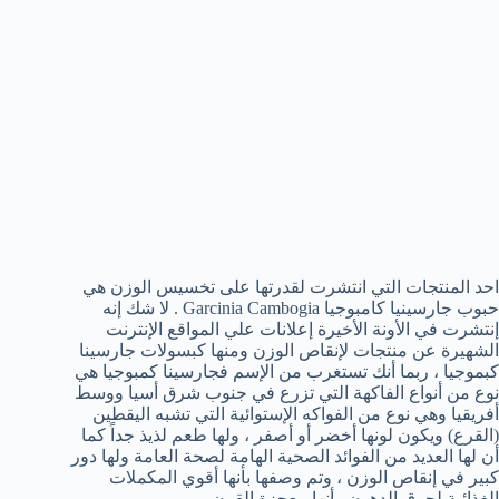
احد المنتجات التي انتشرت لقدرتها على تخسيس الوزن هي
حبوب جارسينيا كامبوجيا Garcinia Cambogia . لا شك إنه
إنتشرت في الأونة الأخيرة إعلانات علي المواقع الإنترنت
الشهيرة عن منتجات لإنقاص الوزن ومنها كبسولات جارسينا
كبموجيا ، ربما أنك تستغرب من الإسم فجارسينا كمبوجيا هي
نوع من أنواع الفاكهة التي تزرع في جنوب شرق أسيا ووسط
أفريقيا وهي نوع من الفواكه الإستوائية التي تشبه اليقطين
(القرع) ويكون لونها أخضر أو أصفر ، ولها طعم لذيذ جداً كما
أن لها العديد من الفوائد الصحية الهامة لصحة العامة ولها دور
كبير في إنقاص الوزن ، وتم وصفها بأنها أقوي المكملات
الغذائية لحرق الدهون وأنها معجزة القرن.