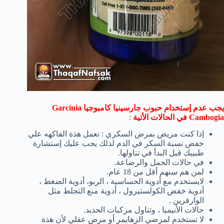
يجب عدم إستخدام حبوب جارسينيا كامبوجيا Garcinia
Cambogia في الحالات الأتية
:
إذا كنت مريض بمرض السكري : تعمل هذة الفاكهه علي
خفض نسبة السكر في الدم لذلك يجب عليك إستشارة
طبيبك قبل البدأ في تناولها.
في حالات الحمل والرضاعة.
لمن هم سنهم أقل من 18 عام.
لايستخدم مع أدوية الحساسية ، الربو، أدوية الضغط ،
أدوية خفض الكولستيرول ، أدوية منع التجلط مثل
الوارفرين .
حالات الأنيميا ، وتناول مركبات الحديد.
لا تستخدم لمرضي الزهايمر أو مرض عقلي لأن هذة