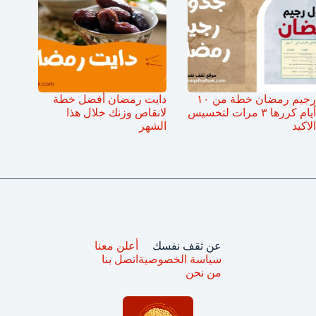
رجيم رمضان خطة من ١٠
دايت رمضان أفضل خطة
أيام كررها ٣ مرات لتخسيس
لانقاص وزنك خلال هذا
الاكيد
الشهر
عن ثقف نفسك
أعلن معنا
سياسة الخصوصية
اتصل بنا
من نحن