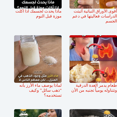
أقوى الأوراق النباتية أثبتت
ماذا يحدث لجسمك اذا اكلت
الدراسات فعاليتها في دعم
موزة قبل النوم
الجسم
طعام يدمر الغدة الدرقية
لماذا يوصف ماء الأرز بأنه
وتتناوله يومياً تجنبه من الأن
“ذهب سائل” وكيف
تستخدمه؟