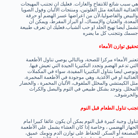
هي سبب شائع للانتفاخ والغازات. فعليك ان تجتنب المهيجات
الغذائية الشائعة مثل الغلوتين، ومنتجات الألبان وفول الصويا
والبيض والفاصوليا،لأن من اعراضها عسر الهضم أو حرقة
المعدة، والغثيان والإمساك، أو البراز المفرط، ويمكن أن
تشمل أيضا تهيج الجلد او حب الشباب.فعليك ان تعرف طبيعة
جسمك وتتجنب كل ما يضره
تحقيق توازن الأمعاء
تعتبر الأمعاء مركزا للصحة، وبالتالي يوصي تناول الأطعمة
التي تدعم الهضم وتجدد البكتيريا الجيدة التي تعيش فيها.
ونوصي ايضا بتناول البكتيريا المفيدة، سواء في المكملات
الغذائية او في الأغذية. وهي موجودة في الأطعمة المخمرة،
مثل الكيمتشي والمخلل الملفوف، الألبان المخمرة ، والخضار
المخلل. وتوجد بشكل طبيعي في الثوم والبصل والكراث
والخرشوف.
تجنب تناول الطعام قبل النوم
تناول وجبة كبيرة قبل النوم يمكن أن يكون عائقا كبيرا امام
الجهاز الهضمي ، وخاصة إذا كان العشاء يشمل علي الأطعمة
المصنعة أو السكر. للحفاظ على توازن الدم ونومك عميق،