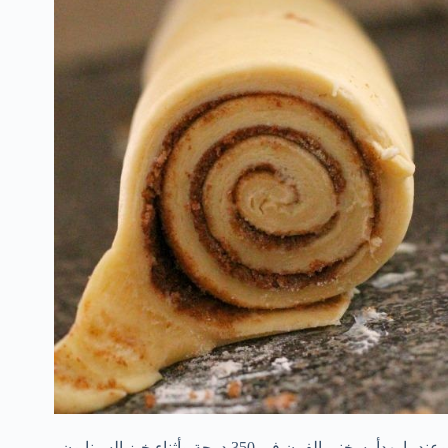
وعندما يهدأ، سخني الفرن في 350 درجة وأثناء خبز السينابون