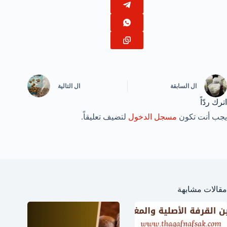
ال
السابقة
ال
التالية
اترك ردّاً
يجب أنت تكون
مسجل الدخول
لتضيف تعليقاً.
مقالات مشابهة