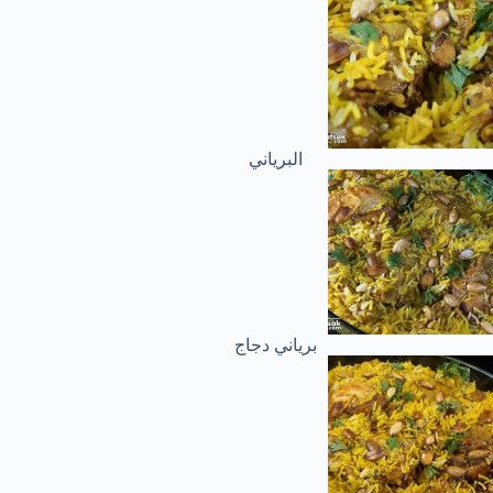
البرياني
برياني دجاج