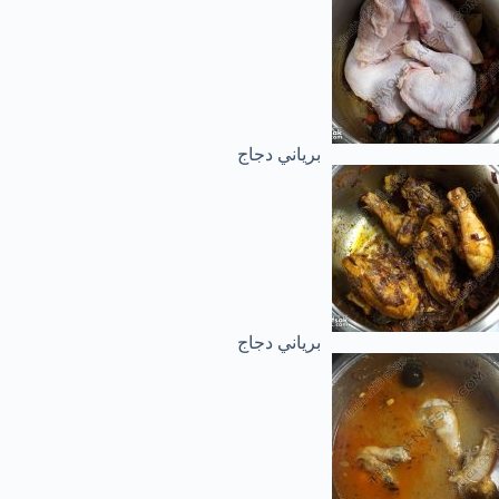
برياني دجاج
برياني دجاج