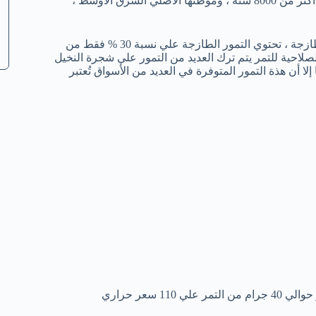
التمر هو عبارة عن ثمار شجرة النخيل ، وقد تم العصور علي التمور منذ أكثر من 8000 سنة ، وموطنها الأصلي الشرق الأوسط ،
وعلي الرغم من أن التمر يُمكن أن يبدو مُجففاً إلا أنه في الواقع فواكه طازجة ، تحتوي التمور الطازجة علي نسبة 30 % فقط من
لصلاحية للتمر يتم ترك العديد من التمور علي شجرة النخيل
لا أن هذة التمور المتوفرة في العديد من الأسواق تُعتبر