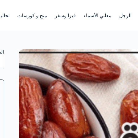
الرجل
معاني الأسماء
فيزا وسفر
منح و كورسات
تحالي
ال