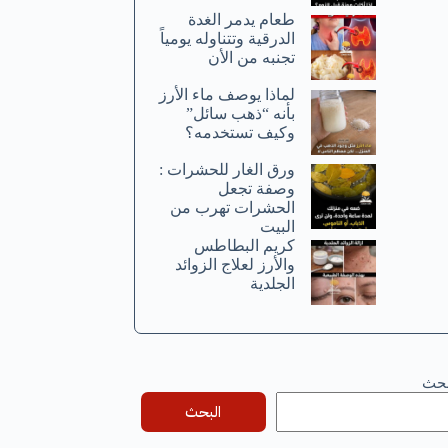
طعام يدمر الغدة
الدرقية وتتناوله يومياً
تجنبه من الأن
لماذا يوصف ماء الأرز
بأنه “ذهب سائل”
وكيف تستخدمه؟
ورق الغار للحشرات :
وصفة تجعل
الحشرات تهرب من
البيت
كريم البطاطس
والأرز لعلاج الزوائد
الجلدية
بحث
البحث