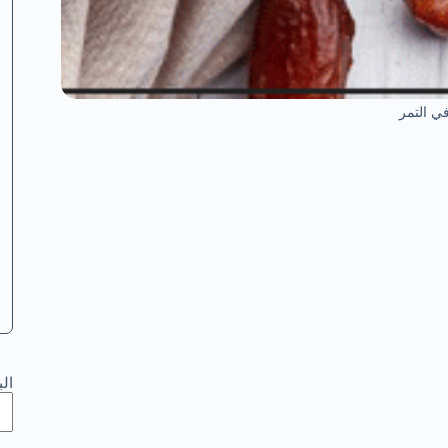
ي التمر
ال