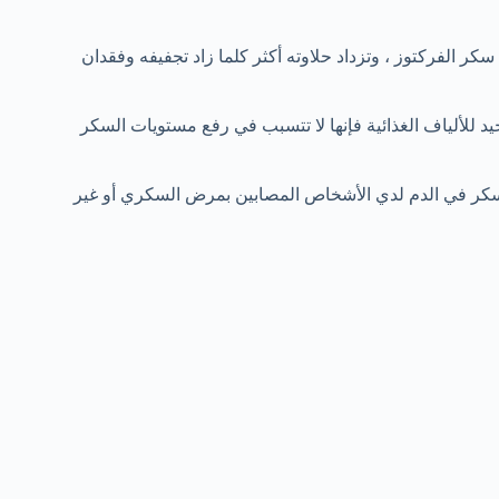
لي جداً حيث أن تقريباً 70 % من وزنه من سكر الفركتوز ، وتزداد حلاوته أكثر كلما زاد تجفيفه وفقدان
 للألياف الغذائية فإنها لا تتسبب في رفع مستويات السكر
لسكر في الدم لدي الأشخاص المصابين بمرض السكري أو غير