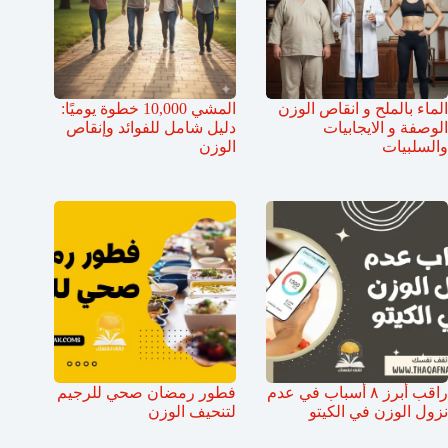
الماء بالملح و انقاص الوزن
المشي 10,000 خطوة يوميًا:
الوصفة و الايجابيات
دليل شامل للفوائد وإنقاص
والسلبيات
الوزن
راقب أبرز ٨ أسباب في عدم
فطور رمضان صحي للرجيم
نزول الوزن في الكيتو
لتنحيف الوزن