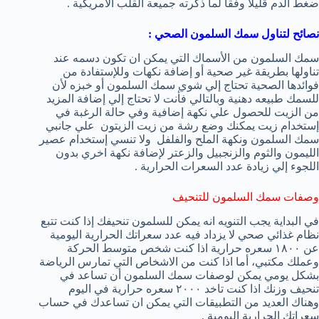
ضغط الدم قليلاً وفقاً لما ذكرته جميعة القلب الأمريكية .
نصائح لتناول سمك السلمون الصحي :
سمك السلمون من الأسماك التي يمكن ان تكون دسمه عند
تناولها بطريقة غير صحية أو إضافة نكهات وللإستفادة من
فوائدها الصحية تحتاج إلي شوي سمك السلمون أو خبزه لأن
للسمك طبيعه دهنية وبالتالي فأنت لا تحتاج إلي إضافة المزيد
من الزيت للحصول علي نكهة إضافية وفي حالة الرغبة في
إستخدام زيت يمكنك وضع رشة من زيت الزيتون علي جانبي
سمك السلمون ونكهة الملح والفلفل ولا تنسي إستخدام عصير
الليمون والثوم والزنجبيل والزعتر لإضافة نكهة اخري بدون
اللجوء إلي زيادة عدد السعرات الحرارية .
وصفات سمك السلمون للتنحيف
في البداية يجب التنويه انه يمكن للسلمون تنحيفك إذا كنت تتبع
نظام غذائي صحي لا يزداد فيه عدد سعراتك الحرارية اليومية
عن ١٨٠٠ سعره حرارية اذا كنت شخص متوسط الحركة
وعملك مكتبي، أما اذا كنت من الاشخاص التي تمارس الرياضة
بشكل يومي يمكن لوصفات سمك السلمون أن تساعد في
تنحيف وزنك اذا كنت تاخد ٢٠٠٠ سعره حرارية في اليوم
وهناك العديد من التطبيقات التي يمكن ان تساعدك في حساب
سعراتك الحرارية اليومية .