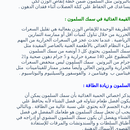
بالبروتين مثل السلمون ضمن خطة إنقاص الوزن لكي
يساعدك في الحفاظ علي كتلة العضلات أثناء فقدان الدهون .
القيمة الغذائية في سمك السلمون :
الطريقة الوحيدة للإنقاص الوزن بفعالية هي تقليل السعرات
الحررية من خلال تناول كميات أقل أو ممارسة التمارين
الرياضية . عندما تحدث عجز في السعرات الحرارية من المهم
ملء النظام الغذائي بالأطعمة الغنية بالعناصر المفيدة مثل
سمك السلمون. يحتوي كل 3 أونصه من سمك السلمون
المطبوخ علي 140 سعرة حرارية و 5 جرام دهون صحية و21
جرام من البروتين. سمك السلمون ليس منخفض السعرات
الحرارية والبروتين العالي وأيضاً مصدر ممتاز للفيتامينات مثل
فيتامين ب وفيتامين د والفوسفور والسيلنيوم والبوتاسيوم .
السلمون و زيادة الطاقة :
يذكر اخصائي الحمية الغذائية بأن سمك السلمون يمكن أن
يكون أفضل طعام تتناوله في فصل الشتاء لأنه يحافظ علي
دفء الجسم لأنه يحتوي علي نسبة عالية من الطاقة . وبالتالي
يجب أن تجعل سمك السلمون هو طعامك المفضل في فصل
الشتاء ويفضل أن يكون سمك السلمون المشوي أو إدراجه في
أطباق السلطات و والسندوتشات والمرقات للإستفادة
القصوي الأسماك الدهنية .