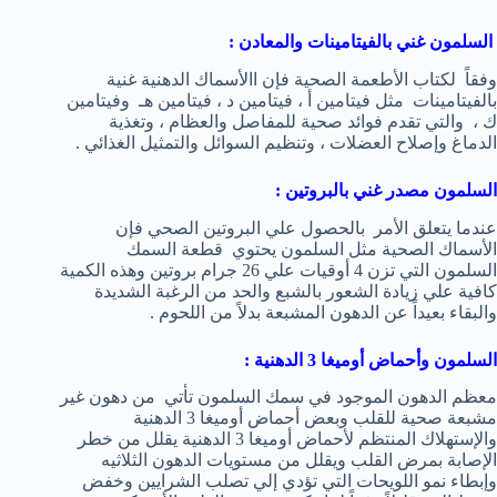
السلمون غني بالفيتامينات والمعادن :
وفقاً لكتاب الأطعمة الصحية فإن االأسماك الدهنية غنية
بالفيتامينات مثل فيتامين أ ، فيتامين د ، فيتامين هـ وفيتامين
ك ، والتي تقدم فوائد صحية للمفاصل والعظام ، وتغذية
الدماغ وإصلاح العضلات ، وتنظيم السوائل والتمثيل الغذائي .
السلمون مصدر غني بالبروتين :
عندما يتعلق الأمر بالحصول علي البروتين الصحي فإن
الأسماك الصحية مثل السلمون يحتوي قطعة السمك
السلمون التي تزن 4 أوقيات علي 26 جرام بروتين وهذه الكمية
كافية علي زيادة الشعور بالشبع والحد من الرغبة الشديدة
والبقاء بعيداً عن الدهون المشبعة بدلاً من اللحوم .
السلمون وأحماض أوميغا 3 الدهنية :
معظم الدهون الموجود في سمك السلمون تأتي من دهون غير
مشبعة صحية للقلب وبعض أحماض أوميغا 3 الدهنية
والإستهلاك المنتظم لأحماض أوميغا 3 الدهنية يقلل من خطر
الإصابة بمرض القلب ويقلل من مستويات الدهون الثلاثيه
وإبطاء نمو اللويحات التي تؤدي إلي تصلب الشرايين وخفض