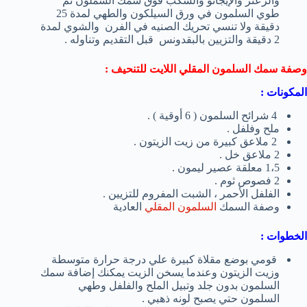
والزعتر والإيجانو والسكب فوق سمك السملون ثم
طوي السلمون في ورق السيلكون والطهي لمدة 25
دقيقة ولا تنسي تحريك الصنيه في الفرن والشوي لمدة
2 دقيقة والتزيين بالبقدونس قبل التقديم وتناوله .
وصفة سمك السلمون المقلي اللايت للتنحيف :
المكونات :
4 شرائح السلمون ( 6 أوقية ) .
ملح وفلفل .
2 ملاعق كبيرة من زيت الزيتون .
2 ملاعق خل .
1،5 معلقة عصير ليمون .
2 فصوص ثوم .
الفلفل الأحمر ، الشبت المفروم للتزيين .
وصفة السمك
السلمون المقلي
العادية
الخطوات :
قومي بوضع مقلاة كبيرة علي درجة حرارة متوسطة
وزيت الزيتون وعندما يسخن الزيت يمكنك إضافة سمك
السلمون بدون جلد وتبيل الملح والفلفل وطهي
السلمون حتي يصبح لونه ذهبي .