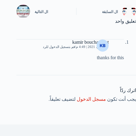
ال
السابقة
ال
التالية
تعليق واحد
kamir bouchareb st
7 نوفمبر، 2021 | 4:49 م
قم بتسجيل الدخول للرد
thanks for this
اترك ردّاً
يجب أنت تكون
مسجل الدخول
لتضيف تعليقاً.