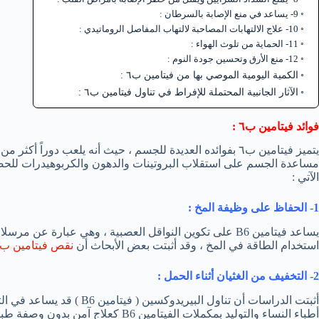
9- يساعد في منع الإصابة بالسرطان :
10- علاج الالتهابات المصاحبة لالتهاب المفاصل الروماتيدي :
11- الحماية من تلوث الهواء :
12- منع الأرق وتحسين جودة النوم :
الكمية اليومية الموصي بها من فيتامين ب٦ :
الآثار الجانبية المحتملة للإفراط في تناول فيتامين ب٦ :
فوائد فيتامين ب٦
:
الآتي :
1- الحفاظ على وظيفة المخ :
يساعد فيتامين B6 على تكوين النواقل العصبية ، وهي عبارة ع
استخدام الطاقة في المخ ، وقد أثبتت بعض الأبحاث أن
نقص فيتامين ب
2- التخفيف من الغثيان أثناء الحمل :
أثبتت الدراسات أن تناول البي
أطباء النساء والتوليد بمكملات الفيتامين B6 كعلاج آمن بدون وصفة طبية للغثيان أثناء الحمل .