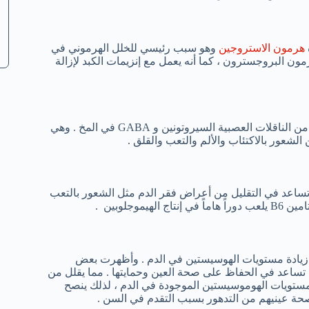
هرمون الاستروجين
وهو سبب رئيسي للخلل الهرموني في
، حيث يتكون هرمون البروجسترون ، كما أنه يعمل مع إنزيمات الكبد لإزالة
أثبتت الدراسات أن فيتامين ب٦ له تأثير كبير على الإنتاج المركزي لكل من الناقلات العصبية السيروتونين و GABA في المخ . وهي
الشعور بالاكتئاب والألم والتعب والقلق .
ت أن الحصول على الكمية الكافية من فيتامين B6 يومياً .تساعد في التقليل من أعراض فقر الدم مثل الشعور بالتعب
جلوبين .
 زيادة مستويات الهوسيستين في الدم . وأظهرت بعض
مية كافية من فيتامين B6 وحمص الفوليك تساعد في الحفاظ على صحة العين وحمايتها . مما يقلل من
ر البقعي التنكسي.وذلك لأن فيتامين B6 يقلل من مستويات الهوموسيستين الموجودة في الدم ، لذلك ينصح