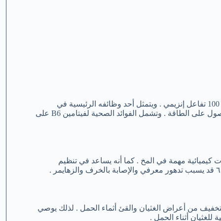
يتميز فيتامين ب٦ بفوائده العديدة للجسم ، حيث أنه يلعب دوراً أكثر من 100 تفاعل إنزيمي . ويتمثل أحد وظائفه الرئيسية في
مساعدة الجسم على استقلاب البروتينات والدهون والكربوهيدرات للحصول على الطاقة . وتشمل الفوائد الصحية لفيتامين B6 على
ن مرسلات كيميائية مهمة في المخ . كما أنه يساعد في تنظيم
٦ قد يسبب تدهور معرفي والإصابة بالخرف والزهايمر .
ريدوكسين ( فيتامين B6 ) قد يساعد في التخفيف من أعراض الغثيان والقئ أثماء الحمل . لذلك يوصي