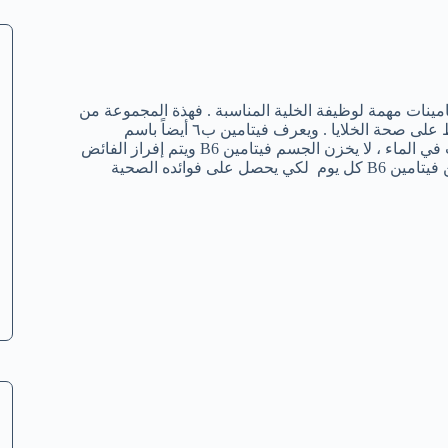
مينات مهمة لوظيفة الخلية المناسبة . فهذة المجموعة من
الفيتامينات تساعد في عملية التمثيل الغذائي وتكوين خلايا الدم والحفاظ على صحة الخلايا . ويعرف فيتامين ب٦ أيضاً باسم
البيريدوكسين ، وهو فيتامين قابل للذوبان في الماء ، مما يعني أنه يذوب في الماء ، لا يخزن الجسم فيتامين B6 ويتم إفراز الفائض
منه في البول . لذلك يحتاج الإنسان إلى الحصول على الكمية الكافية من فيتامين B6 كل يوم لكي يحصل على فوائده الصحية