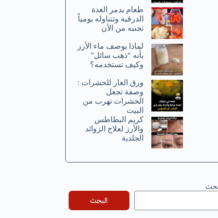
طعام يدمر الغدة
الدرقية وتتناوله يومياً
تجنبه من الأن
لماذا يوصف ماء الأرز
بأنه “ذهب سائل”
وكيف تستخدمه؟
ورق الغار للحشرات :
وصفة تجعل
الحشرات تهرب من
البيت
كريم البطاطس
والأرز لعلاج الزوائد
الجلدية
بحث
البحث