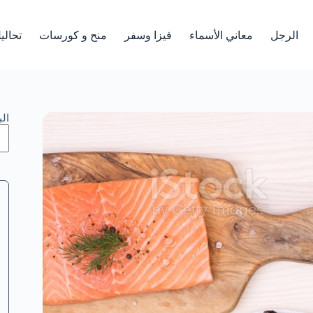
الرجل
معاني الأسماء
فيزا وسفر
منح و كورسات
تحالي
ال