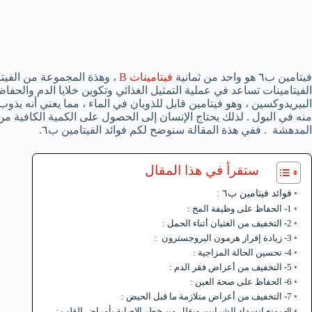
فيتامين ب٦ هو واحد من ثمانية
فيتامينات B
، وهذة المجموعة من الفيتا
المدهشة . ففي هذة المقالة سنوضح لكم فوائد الفيتامين ب٦.
ستقرأ في هذا المقال
فوائد فيتامين ب٦ :
1- الحفاظ على وظيفة المخ :
2- التخفيف من الغثيان أثناء الحمل :
3- زيادة إفراز هرمون البروجسترون :
4- تحسين الحالة المزاجية :
5- التخفيف من أعراض فقر الدم :
6- الحفاظ على صحة العين :
7- التخفيف من أعراض متلازمة ما قبل الحيض :
8- يمنع انسداد الشرايين ويقلل من خطر الإصابة بأمراض القلب :