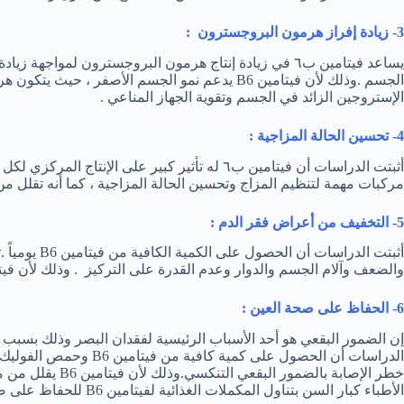
3- زيادة إفراز هرمون البروجسترون :
يساعد فيتامين ب٦ في زيادة إنتاج هرمون البروجسترون لمواجهة زيادة
الجسم .وذلك لأن فيتامين B6 يدعم نمو الجسم الأصفر 
الإستروجين الزائد في الجسم وتقوية الجهاز المناعي .
4- تحسين الحالة المزاجية :
مركبات مهمة لتنظيم المزاج وتحسين الحالة المزاجية ، كما أنه تقلل من 
5- التخفيف من أعراض فقر الدم :
أثبتت الدراسا
والضعف وآلام الجسم والدوار وعدم القدرة على التركيز . وذلك لأن فيتامين B6 يلعب دوراً هاماً في إنتاج الهيمو
6- الحفاظ على صحة العين :
إن الضمور البقعي هو أحد الأسباب الرئيسية لفقدان البصر وذلك بسبب
الدراسات أن الحصول على ك
خطر الإصابة بالضمو
الأطباء كبار السن بتناول المكملات الغذائية لفيتامين B6 للحفاظ على صحة عينيهم من التدهور بسبب التقدم في السن .