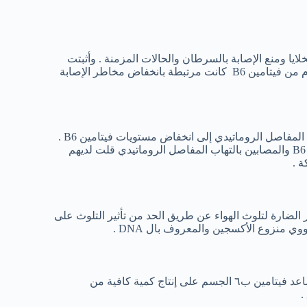
اية الخلايا ومنع الإصابة بالسرطان والحالات المزمنة . وأثبتت
العديد من الدراسات أن كلاً من المدخول الغذائي الكافي ومستويات الدم من فيتامين B6 كانت مرتبطة بانخفاض مخاطر الإصابة
قد تؤدي المستويات العالية من الالتهابات في الجسم الناتجة عن التهاب المفاصل الروماتيدي إلى انخفاض مستويات فيتامين B6 .
وأثبتت الدراسات أن الأشخاص الذين تناولوا المكملات الغذائية لفيتامين B6 والمصابين بالتهاب المفاصل الروماتيدي قلت لديهم
ة .
حماية الناس من الآثار الضارة لتلوث الهواء عن طريق الحد من تأثير التلوث على
وي منزوع الأكسجين والمعروف بال DNA .
إن الهرمون المسؤول عن النوم ومنع الإصابة بالأرق هو الميلاتونين .ويساعد فيتامين ب٦ الجسم على إنتاج كمية كافية من
.