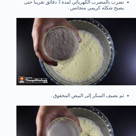
نضرب بالمضرب الكهربائي لمدة 3 دقائق تقريبا حتى
يصبح شكله كريمي متجانس .
ثم نضيف السكر إلى البيض المخفوق .