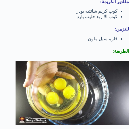
مقادير الكريمة:
كوب كريم شانتيه بودر
كوب الا ربع حليب بارد
للتزيين:
فارماسيل ملون
الطريقة: