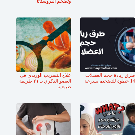
وتضخم البروستاتا
طرق زيادة حجم العضلات
علاج التسريب الوريدي في
14 خطوة للتضخيم بسرعة
العضو الذكري بـ ٢١ طريقة
طبيعية