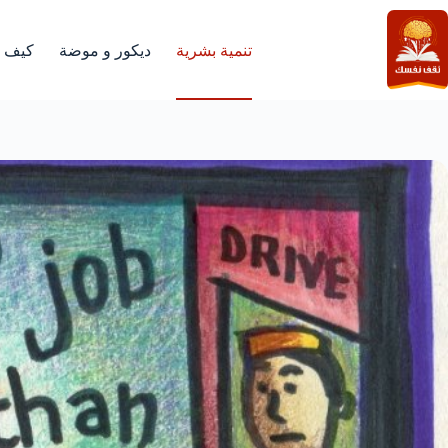
لتجاوز
لى
لمحتوى
تنمية بشرية
ديكور و موضة
كيف