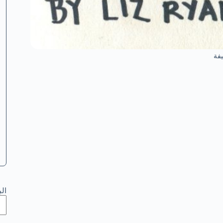
فة
ال