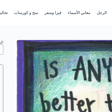
الرجل
معاني الأسماء
فيزا وسفر
منح و كورسات
تحالي
ال