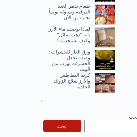
طعام يدمر الغدة
الدرقية وتتناوله يومياً
تجنبه من الأن
لماذا يوصف ماء الأرز
بأنه “ذهب سائل”
وكيف تستخدمه؟
ورق الغار للحشرات :
وصفة تجعل
الحشرات تهرب من
البيت
كريم البطاطس
والأرز لعلاج الزوائد
الجلدية
بحث
البحث