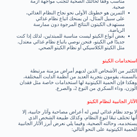
مناسب وفقًا لحالتك الصحية لتجنب مواجهة أزمة
صحية.
التمرين هو خطوتك الأولى نحو نجاح النظام الغذائي،
على سبيل المثال، لن يمنحك اتباع نظام غذائي
مستهدف الكيتون النتائج المرجوة دون ممارسة
الرياضة.
بعض أنواع الكيتو ليست مناسبة للمبتدئين، لذلك إذا كنت
جديدًا في الكيتو، فنحن نوصي باتباع نظام غذائي معتدل،
مثل الكيتو الكلاسيكي أو نظام الكيتو الصحي.
استخدامات الكيتو
الكثير من الأشخاص الذين لديهم أمراض مزمنة مرتبطة
بالسمنة، يقومون بتجربة العديد من أنظمة الدايت المختلفة،
وهكذا فإن الحمية الكيتونية لها استخدامات خاصة مثل فقدان
الوزن، وداء السكري من النوع 2، والصرع.
الآثار الجانبية لنظام الكيتو
لا يوجد نظام غذائي ليس له أعراض مصاحبة وآثار جانبية، إلا
أنها تختلف تبعًا لنوع النظام، وكذلك طبيعة الشخص الذي
يستخدمه، وحالته الصحية، وفيما يلي نعرض أبرز الآثار الجانبية
للحمية الكيتونية على النحو التالي: