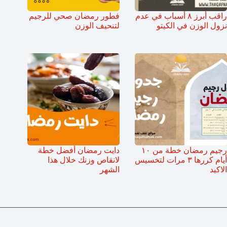
راقب أبرز ٨ أسباب في عدم
فطور رمضان صحي للرجيم
نزول الوزن في الكيتو
لتنحيف الوزن
رجيم رمضان خطة من ١٠
دايت رمضان أفضل خطة
أيام كررها ٣ مرات لتخسيس
لانقاص وزنك خلال هذا
الاكيد
الشهر