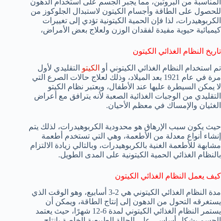
المناسبة من البروتين، مما يجبر الجسم على استخدام الدهون
للحصول على الطاقة وأجسام الكيتون لاستبدال الجلوكوز من
الكربوهيدرات، لذا فإن الحمية الكيتونية تؤدي إلى تغييرات
كيميائية حيوية مفيدة لفقدان الوزن ولعلاج بعض الأمراض،
تاريخ النظام الغذائي الكيتون
تم استخدام النظام الغذائي الكيتوني أو
الكيتو
التقليدي لأول
مرة في عام 1921 بعد الميلاد، وذلك لعلاج حالات الصرع التي
لا يمكن السيطرة عليها عند الأطفال، ويعتبر نظام الكيتو
التقليدي من الوجبات الغذائية الصعبة لأنه يترافق مع أعراض
الغثيان والإمساك في معظم الأحيان.
حيث يكون سبب الإرهاق هو محدودية الكربوهيدرات، لذلك يتم
إنشاء أنواع معدلة من الأطعمة، وهي التي تستخدم أطعمة
مشابهة للأطعمة الغنية بالكربوهيدرات، وبالتالي زيادة الالتزام
بالنظام الغذائي الحمية الكيتونية على المدى الطويل.
كيف يعمل النظام الغذائي الكيتون
مدة النظام الغذائي الكيتوني هي 2-3 أسابيع، وهو الوقت الذي
يستغرقه التحول من الدهون إلى إنتاج الطاقة، ويمكن أن
يستمر النظام الغذائي الكيتوني لمدة 6-12 شهرًا، حيث يعتمد
الجسم بشكل أساسي على الحالة الطبيعية الخاصة بإنتاج