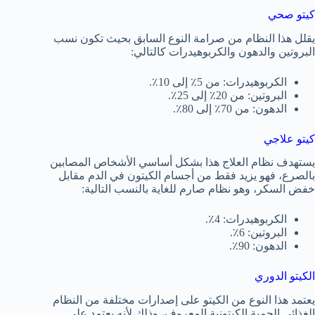
كيتو صحي
يقلل هذا النظام من صرامة النوع السابق بحيث تكون نسب
البروتين والدهون والكربوهيدرات كالتالي:
الكربوهيدرات: من 5٪ إلى 10٪.
البروتين: من 20٪ إلى 25٪.
الدهون: من 70٪ إلى 80٪.
كيتو علاجي
يستهدف نظام العلاج هذا بشكل أساسي الأشخاص المصابين
بالصرع، فهو يزيد فقط من أجسام الكيتون في الدم مقابل
خفض السكر، وهو نظام صارم للغاية بالنسب التالية:
الكربوهيدرات: 4٪.
البروتين: 6٪.
الدهون: 90٪.
الكيتو الدوري
يعتمد هذا النوع من الكيتو على إصدارات مختلفة من النظام
الغذائي الحمية الكيتونية المعروف، وذلك لأنه يعتمد على