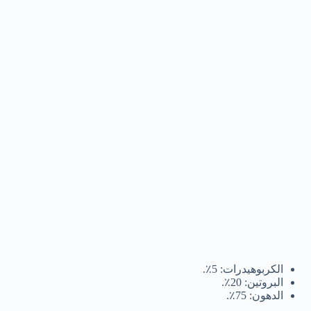
الكربوهيدرات: 5٪.
البروتين: 20٪.
الدهون: 75٪.