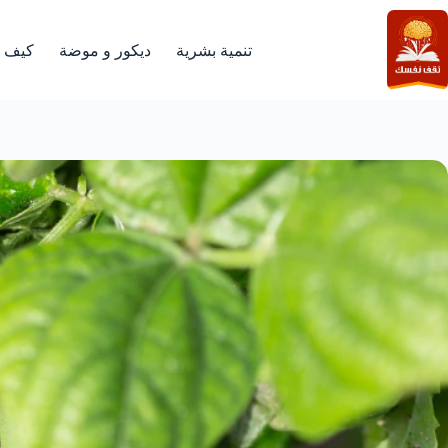
لتجاوز
لى
لمحتوى
تنمية بشرية
ديكور و موضة
كيف