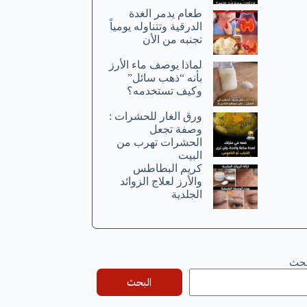
طعام يدمر الغدة
الدرقية وتتناوله يومياً
تجنبه من الأن
لماذا يوصف ماء الأرز
بأنه “ذهب سائل”
وكيف تستخدمه؟
ورق الغار للحشرات :
وصفة تجعل
الحشرات تهرب من
البيت
كريم البطاطس
والأرز لعلاج الزوائد
الجلدية
بحث
البحث