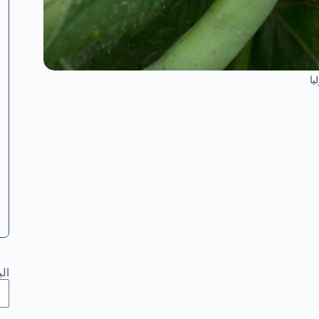
يا
ال