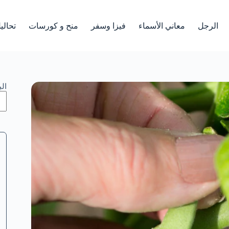
الرجل
معاني الأسماء
فيزا وسفر
منح و كورسات
تحالي
ال