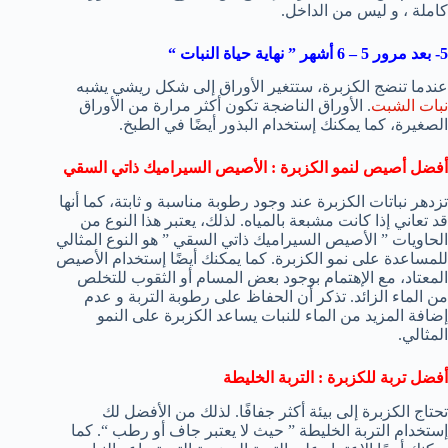
كاملة ، و ليس من الداخل.
5- بعد مرور 5 – 6 أشهر ” نهاية حياة النبات “
عندما تنضج الكزبرة، ستتغير الأوراق إلى شكل ريشي يشبه
نبات الشبت
. الأوراق الناضجة تكون أكثر مرارة من الأوراق
الصغيرة، كما يمكنك إستخدام البذور أيضًا في الطبخ.
أفضل أصيص لنمو الكزبرة : الأصيص السيراميك ذاتي السقي
تزدهر نباتات الكزبرة عند وجود رطوبة مناسبة و ثابتة، كما أنها
قد تعاني إذا كانت مشبعة بالمياه. لذلك، يعتبر هذا النوع من
الحاويات ” الأصيص السيراميك ذاتي السقي ” هو النوع المثالي
للمساعدة على نمو الكزبرة. كما يمكنك أيضًا إستخدام الأصيص
المعتاد، مع الإهتمام بوجود بعض المسام أو الثقوب للتخلص
من الماء الزائد. تذكر أن الحفاظ على رطوبة التربة و عدم
إضافة المزيد من الماء للنبات يساعد الكزبرة على النمو
المثالي.
أفضل تربة للكزبرة : التربة الخليطة
تحتاج الكزبرة إلى بيئة أكثر جفافًا. لذلك من الأفضل لك
إستخدام التربة الخليطة ” حيث لا يعتبر جاف أو رطب “. كما