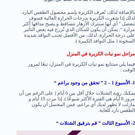
بالإضافة لذلك، تُعرف الكزبرة بإسم محصول الطقس البارد.
لذلك إذا شعرت الكزبرة بدرجات الحرارة العالية فسوف
تنفصل ” أي أنها ستترك الأزهار تتساقط و يصبح مذاقها أكثر
مرارة “. يمكن أن يكون للمكان الذي تُزرع فيه بعض التأثير
على درجة الحرارة. لذلك، من الأفضل تجنب النوافذ شديدة
السخونة ( مثل النوافذ الكبيرة ).
مراحل نمو نبات الكزبرة في المنزل
فيما يلي ستتابع نمو نبات الكزبرة في المنزل، تبعًا لمرور
الوقت :
1- الأسبوع 1 – 2 ” تحقق من وجود براعم “
يمكنك رؤية الشتلات خلال أقل من 6 أيام ( على الرغم من أن
مرور 8 أيام هي الفترة الأكثر شيوعًا ). إذا مرت 10 أيام و
مازلت لا تظهر لديك أي براعم، فمن المحتمل أن يكون
الطقس بارد للغاية.
2- الأسبوع الثالث ” قم بترقيق الشتلات “