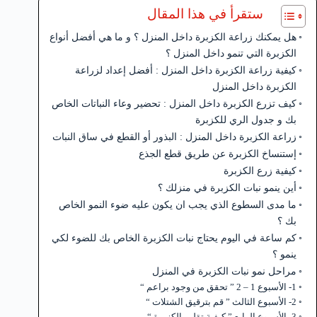
ستقرأ في هذا المقال
هل يمكنك زراعة الكزبرة داخل المنزل ؟ و ما هي أفضل أنواع
الكزبرة التي تنمو داخل المنزل ؟
كيفية زراعة الكزبرة داخل المنزل : أفضل إعداد لزراعة
الكزبرة داخل المنزل
كيف تزرع الكزبرة داخل المنزل : تحضير وعاء النباتات الخاص
بك و جدول الري للكزبرة
زراعة الكزبرة داخل المنزل : البذور أو القطع في ساق النبات
إستنساخ الكزبرة عن طريق قطع الجذع
كيفية زرع الكزبرة
أين ينمو نبات الكزبرة في منزلك ؟
ما مدى السطوع الذي يجب ان يكون عليه ضوء النمو الخاص
بك ؟
كم ساعة في اليوم يحتاج نبات الكزبرة الخاص بك للضوء لكي
ينمو ؟
مراحل نمو نبات الكزبرة في المنزل
1- الأسبوع 1 – 2 ” تحقق من وجود براعم “
2- الأسبوع الثالث ” قم بترقيق الشتلات “
3- الأسبوع الرابع ” كيفية تقليم الكزبرة “