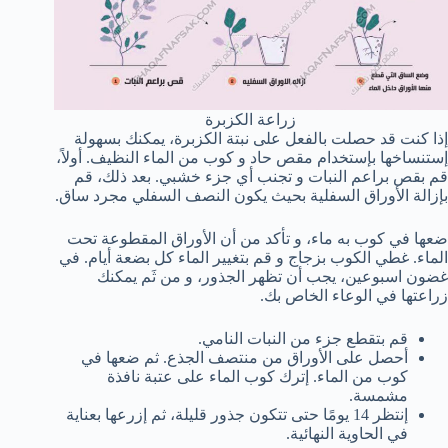
زراعة الكزبرة
إذا كنت قد حصلت بالفعل على نبتة الكزبرة، يمكنك بسهولة
إستنساخها بإستخدام مقص حاد و كوب من الماء النظيف. أولاً،
قم بقص براعم النبات و تجنب أي جزء خشبي. بعد ذلك، قم
بإزالة الأوراق السفلية بحيث يكون النصف السفلي مجرد ساق.
ضعها في كوب به ماء، و تأكد من أن الأوراق المقطوعة تحت
الماء. غطي الكوب بزجاج و قم بتغيير الماء كل بضعة أيام. في
غضون اسبوعين، يجب أن تظهر الجذور، و من ثَم يمكنك
زراعتها في الوعاء الخاص بك.
قم بتقطع جزء من النبات النامي.
أحصل على الأوراق من منتصف الجذع. ثم ضعها في
كوب من الماء. إترك كوب الماء على عتبة نافذة
مشمسة.
إنتظر 14 يومًا حتى تتكون جذور قليلة، ثم إزرعها بعناية
في الحاوية النهائية.