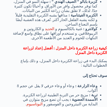
كزبرة بابالو ” الصيف الهندي ” :
سهلة النمو في المنزل،
كما توفر محصول وافر من الأوراق. و أحيانًا تكون كثيرة
جدًا. لذلك، لا تقلق بشأن زراعة الكثير من النباتات.
الكزبرة الفيتنامية :
مذاقها يشبه الكزبرة التقليدية قليلاً
و لكنه يشبه الفلفل الحار أكثر. تُعرف هذه العشبة أيضًا
بإسم النعناع الساخن.
كولانترو :
غنية بالكالسيوم و
الحديد
و الكاروتين و
الريبوفلافين. و تستخدم أوراقها على نطاق واسع لإضافة
النكهات للحوم و العديد من الأطعمة الأخرى.
كيفية زراعة الكزبرة داخل المنزل : أفضل إعداد لزراعة
الكزبرة داخل المنزل
يمكنك البدء في زراعة الكزبرة داخل المنزل، و ذلك بإتباع
الخطوات التالية :
سوف تحتاج إلى
وعاء الزارعة :
وعاء أو وعاء خزفي لا يقل عن حجم 8
أكواب.
تربة :
مزيج حر من التربة الطينية لزراعة الكزبرة.
الأسمدة العضوية :
يجب أن تضع مزيج متوازن في
البداية من النيتروجين و الفوسفور و
البوتاسيوم
.