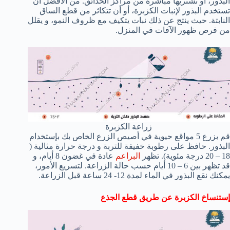
البذور، أو تشتريها مباشرة من مراكز الحدائق. من الأفضل أن
تستخدم البذور لإنبات الكزبرة، أو أن تتكاثر من قطع الساق
النابتة. حيث ينتج عن ذلك نبات يتكيف مع ظروف النمو، و يقلل
من فرص ظهور الآفات في المنزل.
زراعة الكزبرة
قم بزرع 5 مواقع حيوية في أصيص الزرع الخاص بك بإستخدام
البذور. حافظ على رطوبة خفيفة للتربة و درجة حرارة مثالية (
18 – 20 درجة مئوية). تظهر
البراعم
عادة في غضون 8 أيام، و
قد تظهر بين 6 – 10 أيام حسب حالة الزراعة. لتسريع الأمور،
يمكنك نقع البذور في الماء لمدة 12- 24 ساعة قبل الزراعة.
إستنساخ الكزبرة عن طريق قطع الجذع