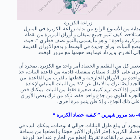
زراعة الكزبرة
بداية من الأسبوع الرابع من بداية زراعة الكزبرة في المنزل.
ستلاحظ كيف تنمو جميع سيقان و أوراق المزبرة من نقطة
مركزية واحدة ” و هو ما يسمى بالنمو نصف قطري “. حيث
يضع المبات أوراق جديدة في الوسط و يدفع الأوراق القديمة
إلى الخارج. و يزداد فيما بعد حجمها مع مرور الوقت.
يعتبر كل من التقليم و الحصاد أمر واحد مع الكزبرة. بمجرد أن
ترى على الأقل 3 سيقان منفصلة قادمة من قاعدة النبات، خذ
واحدة من الأوراق الخارجية و قطعها بالقرب من القاعدة. من
الجيد أيضًا ترك ما لا يقل عن 3/2 من النبات المتبقي لإعادة
النمو. إذا كنت تريد كمية صغيرة فقط من النبات، يمكنك قص
الجزء العلوي من جذع واحد. فقط تأكد من ترك بعض الأوراق
على ذلك الجذع، و إلا فلن ينمو مرة أخرى.
4- بعد مرور شهرين ” كيفية حصاد الكزبرة “
بمجرد أن يبلغ طول النباتات حوالي 4 بوصات، يمكنك البدء في
حصاد الكزبرة. إختر الأوراق الاكبر حجمًا و إقطعها من مسافة
2.5 سم من القاعدة تقريبًا. إقطع من الخارج عند أخذ الورقة