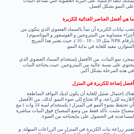
يمكنك أيضًا الإعتماد على التربة العضوية التي تساعد النبات
على النمو بشكل أفضل.
ما هي أفضل العناصر الغذائية للكزبرة
تحب نباتات الكزبرة أن تبدأ بالسماد العضوي الذي يتكون من
أجزاء متساوية من النيتروجين و الفوسفور و البوتاسيوم (
بأرقام NPK مثل 10 – 10 – 10 ). حيث يعتبر هذا المزيج
المتوازن مفيد للغاية في بداية النمو.
بمجرد نمو النبات، من الأفضل إستخدام السماد العضوي الذي
يحتوي على نسبة عالية من النيتروجين. حيث يحتاجه النبات
في هذه المرحلة بشكل أكبر.
أفضل إضاءة للكزبرة في المنزل
هناك إحتمال ضئيل للغاية أن يكون لديك النوافذ الساطعة
اللازمة للزراعة، و ألا تحتاج إلى ضوء النمو. لذلك، من الأفضل
أن تحتفظ بضوء النمو في المنزل ( بإستخدام لمبة 24 وات ) مع
مصباح مثبت. تأكد فقط من وضع المصباح فوق النبات مباشرة
لمساعدته في الحصول على مايحتاجه من الضوء.
تعتبر زراعة نبات الكزبرة في المنزل من الزراعات السهلة، و