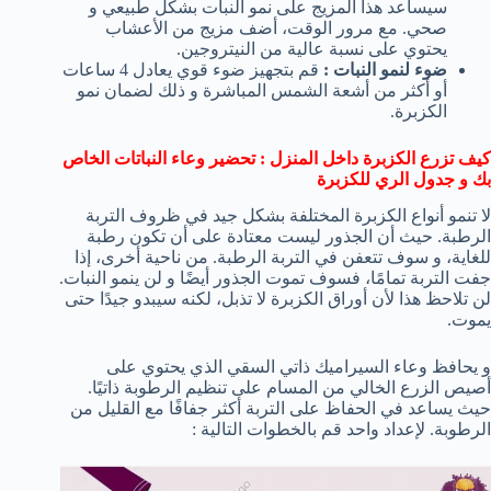
سيساعد هذا المزيج على نمو النبات بشكل طبيعي و
صحي. مع مرور الوقت، أضف مزيج من الأعشاب
يحتوي على نسبة عالية من النيتروجين.
ضوء لنمو النبات :
قم بتجهيز ضوء قوي يعادل 4 ساعات
أو أكثر من أشعة الشمس المباشرة و ذلك لضمان نمو
الكزبرة.
كيف تزرع الكزبرة داخل المنزل : تحضير وعاء النباتات الخاص
بك و جدول الري للكزبرة
لا تنمو أنواع الكزبرة المختلفة بشكل جيد في ظروف التربة
الرطبة. حيث أن الجذور ليست معتادة على أن تكون رطبة
للغاية، و سوف تتعفن في التربة الرطبة. من ناحية أخرى، إذا
جفت التربة تمامًا، فسوف تموت الجذور أيضًا و لن ينمو النبات.
لن تلاحظ هذا لأن أوراق الكزبرة لا تذبل، لكنه سيبدو جيدًا حتى
يموت.
و يحافظ وعاء السيراميك ذاتي السقي الذي يحتوي على
أصيص الزرع الخالي من المسام على تنظيم الرطوبة ذاتيًا.
حيث يساعد في الحفاظ على التربة أكثر جفافًا مع القليل من
الرطوبة. لإعداد واحد قم بالخطوات التالية :