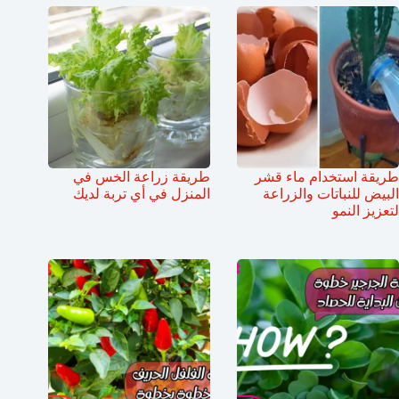
طريقة استخدام ماء قشر
طريقة زراعة الخس في
البيض للنباتات والزراعة
المنزل في أي تربة لديك
لتعزيز النمو