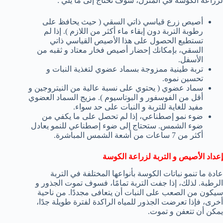
لزراعة الكوسة في المنزل، سوف تحتاج إلى ما يلي :
أصيص زرع قياسي ذاتي السقي ( حيث يحافظ على
رطوبة التربة دون إبقاء ماء أكثر من اللازم ). إذا لم
تستطيع الحصول على هذا الأصيص القياسي ذاتي
السقي، بإمكانك إحضار أصيص فخار معتاد و ثقبه من
الأسفل.
تربة طينية ممزوجة بسماد عضوي لتغذية النبات و
تحسين نموه.
سماد عضوي ( يحتوي على نسبة عالية من النيتروجين و
أقل من الفوسفور و البوتاسيوم ). مزيج السماد العضوي
مفيد للغاية للتربة و النبات على حد سواء.
ضوء نمو إصطناعي، إذا لم تحصل على ما يكفي من
ضوء الشمس. ستحتاج إلى ضوء إصطناعي للنمو يعادل
أكثر من 7 ساعات من أشعة الشمس المباشرة.
إعداد الأصيص و التربة لزراعة الكوسة
عادة ما تنمو نباتات الكوسة بأنواعها المختلفة في التربة
الرطبة. لذلك، إذا جفت التربة تمامًا، فسوف تموت الجذور و
سيكون من الصعب على النبات أن يتعافى مجددًا. من ناحية
أخرى، فإذا تعرضت الجذور للمياه الراكدة لفترة طويلة جدًا،
يمكن أن تتعفن و تموت.