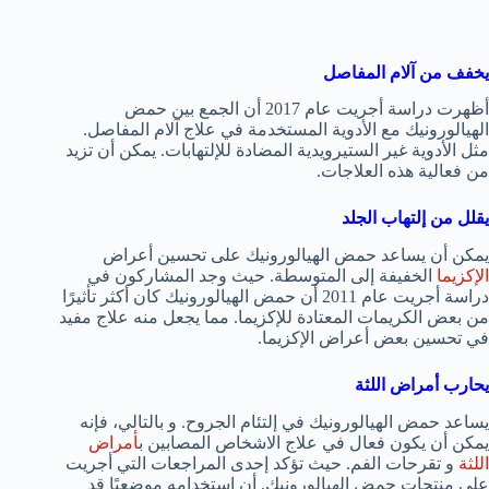
يخفف من آلام المفاصل
أظهرت دراسة أجريت عام 2017 أن الجمع بين حمض
الهيالورونيك مع الأدوية المستخدمة في علاج آلام المفاصل.
مثل الأدوية غير الستيرويدية المضادة للإلتهابات. يمكن أن تزيد
من فعالية هذه العلاجات.
يقلل من إلتهاب الجلد
يمكن أن يساعد حمض الهيالورونيك على تحسين أعراض
الإكزيما
الخفيفة إلى المتوسطة. حيث وجد المشاركون في
دراسة أجريت عام 2011 أن حمض الهيالورونيك كان أكثر تأثيرًا
من بعض الكريمات المعتادة للإكزيما. مما يجعل منه علاج مفيد
في تحسين بعض أعراض الإكزيما.
يحارب أمراض اللثة
يساعد حمض الهيالورونيك في إلتئام الجروح. و بالتالي، فإنه
يمكن أن يكون فعال في علاج الاشخاص المصابين ب
أمراض
اللثة
و تقرحات الفم. حيث تؤكد إحدى المراجعات التي أجريت
على منتجات حمض الهيالورونيك. أن إستخدامه موضعيًا قد