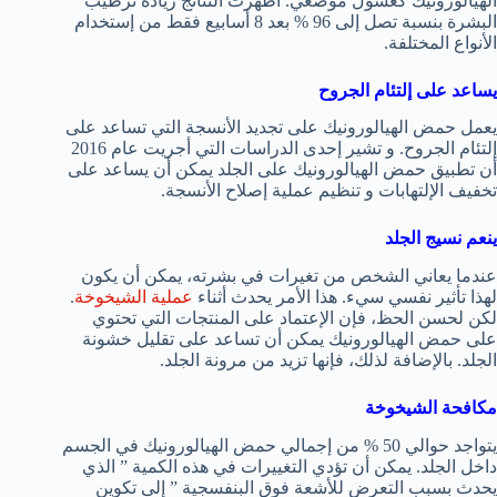
الهيالورونيك كغسول موضعي. أظهرت النتائج زيادة ترطيب
البشرة بنسبة تصل إلى 96 % بعد 8 أسابيع فقط من إستخدام
الأنواع المختلفة.
يساعد على إلتئام الجروح
يعمل حمض الهيالورونيك على تجديد الأنسجة التي تساعد على
إلتئام الجروح. و تشير إحدى الدراسات التي أجريت عام 2016
أن تطبيق حمض الهيالورونيك على الجلد يمكن أن يساعد على
تخفيف الإلتهابات و تنظيم عملية إصلاح الأنسجة.
ينعم نسيج الجلد
عندما يعاني الشخص من تغيرات في بشرته، يمكن أن يكون
لهذا تأثير نفسي سيء. هذا الأمر يحدث أثناء
عملية الشيخوخة
.
لكن لحسن الحظ، فإن الإعتماد على المنتجات التي تحتوي
على حمض الهيالورونيك يمكن أن تساعد على تقليل خشونة
الجلد. بالإضافة لذلك، فإنها تزيد من مرونة الجلد.
مكافحة الشيخوخة
يتواجد حوالي 50 % من إجمالي حمض الهيالورونيك في الجسم
داخل الجلد. يمكن أن تؤدي التغييرات في هذه الكمية ” الذي
يحدث بسبب التعرض للأشعة فوق البنفسجية ” إلى تكوين