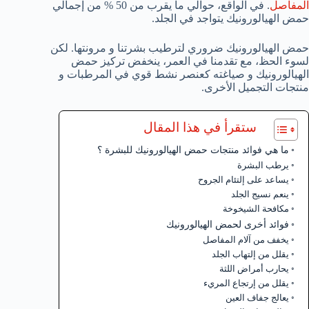
المفاصل
. في الواقع، حوالي ما يقرب من 50 % من إجمالي
حمض الهيالورونيك يتواجد في الجلد.
حمض الهيالورونيك ضروري لترطيب بشرتنا و مرونتها. لكن
لسوء الحظ، مع تقدمنا في العمر، ينخفض تركيز حمض
الهيالورونيك و صياغته كعنصر نشط قوي في المرطبات و
منتجات التجميل الأخرى.
ستقرأ في هذا المقال
ما هي فوائد منتجات حمض الهيالورونيك للبشرة ؟
يرطب البشرة
يساعد على إلتئام الجروح
ينعم نسيج الجلد
مكافحة الشيخوخة
فوائد أخرى لحمض الهيالورونيك
يخفف من آلام المفاصل
يقلل من إلتهاب الجلد
يحارب أمراض اللثة
يقلل من إرتجاع المريء
يعالج جفاف العين