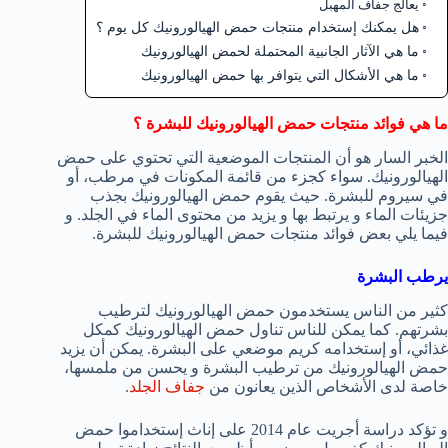
يعالج جفاف المهبل
هل يمكنك إستخدام منتجات حمض الهيالورونيك كل يوم ؟
ما هي الآثار الجانبية المحتملة لحمض الهيالورونيك
ما هي الأشكال التي يتوافر بها حمض الهيالورونيك
ما هي فوائد منتجات حمض الهيالورونيك للبشرة ؟
الخبر السار هو أن المنتجات الموضعية التي تحتوي على حمض
الهيالورونيك. سواء كجزء من قائمة المكونات في مرطب، أو
في سيروم للبشرة. حيث يقوم حمض الهيالورونيك بجذب
جزيئات الماء و يرتبط بها و يزيد من محتوى الماء في الجلد. و
فيما يلي بعض فوائد منتجات حمض الهيالورونيك للبشرة.
يرطب البشرة
كثير من الناس يستخدمون حمض الهيالورونيك لترطيب
بشرتهم. كما يمكن للناس تناول حمض الهيالورونيك كمكل
غذائي، أو إستخدامه كريم موضعي على البشرة. يمكن أن يزيد
حمض الهيالورونيك من ترطيب البشرة و يحسن من ملمسها،
خاصة لدى الأشخاص الذين يعانون من
جفاف الجلد
.
و تؤكد دراسة أجريت عام 2014 على إناث إستخداموا حمض