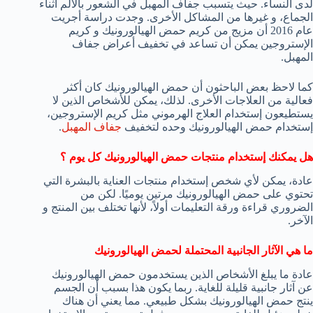
لدى النساء. حيث يتسبب جفاف المهبل في الشعور بالألم أثناء
الجماع، و غيرها من المشاكل الأخرى. وجدت دراسة أجريت
عام 2016 أن مزيج من كريم حمض الهيالورونيك و كريم
الإستروجين يمكن أن تساعد في تخفيف أعراض جفاف
المهبل.
كما لاحظ بعض الباحثون أن حمض الهيالورونيك كان أكثر
فعالية من العلاجات الأخرى. لذلك، يمكن للأشخاص الذين لا
يستطيعون إستخدام العلاج الهرموني مثل كريم الإستروجين،
إستخدام حمض الهيالورونيك وحده لتخفيف
جفاف المهبل
.
هل يمكنك إستخدام منتجات حمض الهيالورونيك كل يوم ؟
عادة، يمكن لأي شخص إستخدام منتجات العناية بالبشرة التي
تحتوي على حمض الهيالورونيك مرتين يوميًا. لكن من
الضروري قراءة ورقة التعليمات أولاً، لأنها تختلف بين المنتج و
الآخر.
ما هي الآثار الجانبية المحتملة لحمض الهيالورونيك
عادة ما يبلغ الأشخاص الذين يستخدمون حمض الهيالورونيك
عن آثار جانبية قليلة للغاية. ربما يكون هذا بسبب أن الجسم
ينتج حمض الهيالورونيك بشكل طبيعي. مما يعني أن هناك