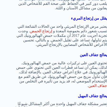
يلعب دور كبير في الحفاظ على صحة الفم للأشخاص الذين
يعانون من مشاكل الأسنان و اللثة.
يقلل من إرتجاع المريء
يعتبر مرض الإرتجاع المريئي واحد من الحالات الشائعة التي
تسبب شعور دائم بحموضة المعدة و
إرتجاع الحمض
. وجدت
تجربة أجريت عام 2017 أن مكملات حمض الهيالورونيك التي
يتم تناولها، تساعد على تقليل الحمض. و بالتالي، تحسين
الأعراض للأشخاص المصابين بالإرتجاع المريئي.
يعالج جفاف العين
تحتوي العين على تركيزات عالية من حمض الهيالورونيك.
لذلك، يمكن أن تساعد قطرات العين التي تحتوي على حمض
الهيالورونيك في علاج أعراض جفاف العين. بالإضافة لذلك،
فإن تناول مزيج من حمض الهيالورونيك عن طريق الفم مع
الإستخدام الموضعي له، قد يزيد من تأثيره في التخلص من
جفاف العين
.
يعالج جفاف المهبل
تعتبر مشكلة جفاف المهبل واحدة من أكثر المشاكل شيوعًا