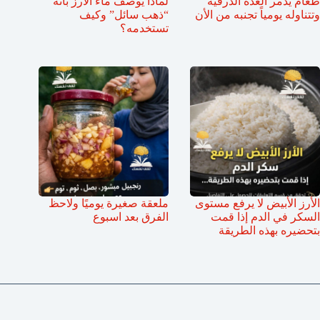
طعام يدمر الغدة الدرقية
لماذا يوصف ماء الأرز بأنه
وتتناوله يومياً تجنبه من الأن
“ذهب سائل” وكيف
تستخدمه؟
الأرز الأبيض لا يرفع مستوى
ملعقة صغيرة يوميًا ولاحظ
السكر في الدم إذا قمت
الفرق بعد اسبوع
بتحضيره بهذه الطريقة