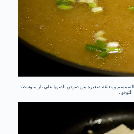
ت السمسم ومعلقة صغيرة من صوص الصويا علي نار متوسطة
لتوفو .