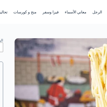
الرجل
معاني الأسماء
فيزا وسفر
منح و كورسات
تحالي
ال