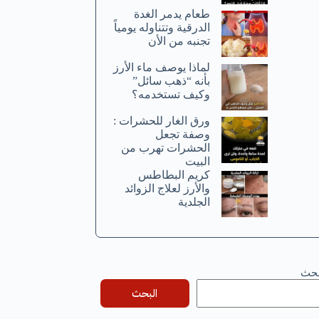
طعام يدمر الغدة
الدرقية وتتناوله يومياً
تجنبه من الأن
لماذا يوصف ماء الأرز
بأنه “ذهب سائل”
وكيف تستخدمه؟
ورق الغار للحشرات :
وصفة تجعل
الحشرات تهرب من
البيت
كريم البطاطس
والأرز لعلاج الزوائد
الجلدية
بحث
البحث