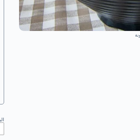
نة
ال