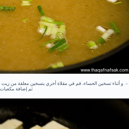
– و أثناء تسخين الحساء، قم في مقلاة أخري بتسخين معلقة من زي
ثم إضافة مكعبات ا