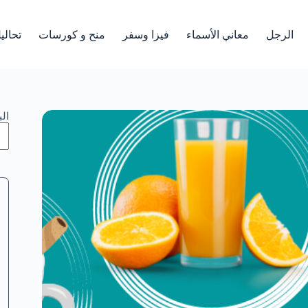
الرجل
معاني الأسماء
فيزا وسفر
منح و كورسات
تحالي
ال