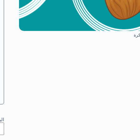
رة
ال