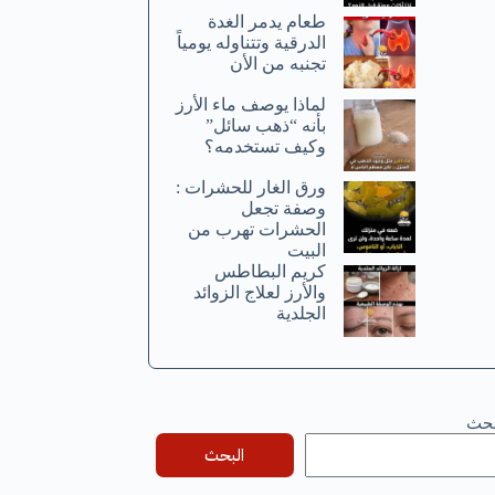
طعام يدمر الغدة
الدرقية وتتناوله يومياً
تجنبه من الأن
لماذا يوصف ماء الأرز
بأنه “ذهب سائل”
وكيف تستخدمه؟
ورق الغار للحشرات :
وصفة تجعل
الحشرات تهرب من
البيت
كريم البطاطس
والأرز لعلاج الزوائد
الجلدية
بحث
البحث