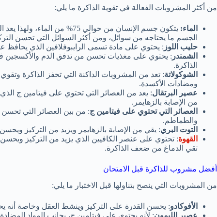
من أكثر المشروبات الفعالة في تقوية الذاكرة ما يلي:
الماء:
يتكون جسم الإنسان من حوالي 75% 
الجسم ما يحتاجه من سوائل، ومن أكثر السوائل التي تحسن الترك
حليب اللوز
: يحتوي على مادة تسمى الرايبوفلافين الذي يحافظ ع
الشمندر
: يحتوي على مغذيات تحسن من تدفق الدم والأكسجين في 
الذاكرة.
الشوكولاتة
: تعد من المشروبات الداكنة التي تحفز الذاكرة وتقوي ا
ومضادات الأكسدة.
عصير البرتقال
: يعد من العصائر التي تحتوي على فيتامين ج ال
من الإصابة بالزهايمر.
العصائر التي تحتوي على فيتامين ج
: من بين العصائر التي تحسن ال
والطماطم.
التوت البري
: يقي من الإصابة بالزهايمر ويزيد من التركيز ويحسن 
القهوة
: تحتوي على عنصر الكافيين الذي يزيد من التركيز ويحسن ا
تقي الدماغ من ضعف الذاكرة.
أفضل مشروب للذاكرة قبل الامتحان
من المشروبات التي ينصح بتناولها قبل الاختبار ما يلي:
الأفوكادو
: يحسن القدرة على التركيز وينشط العقل وخاصة أنه يحتوي
عصير الليمون
: لأنه يحتوي على فيتامين ج، بجانب المواد المضادة