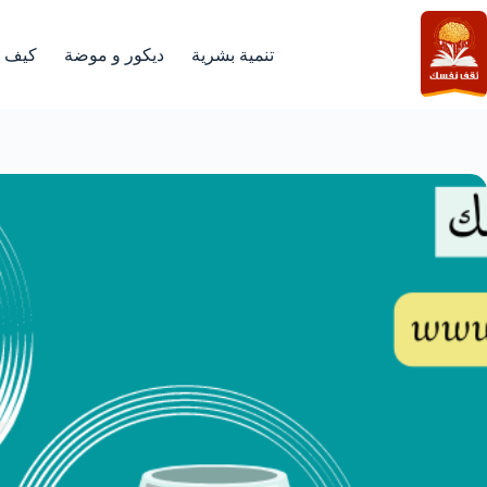
لتجاوز
لى
لمحتوى
تنمية بشرية
ديكور و موضة
كيف