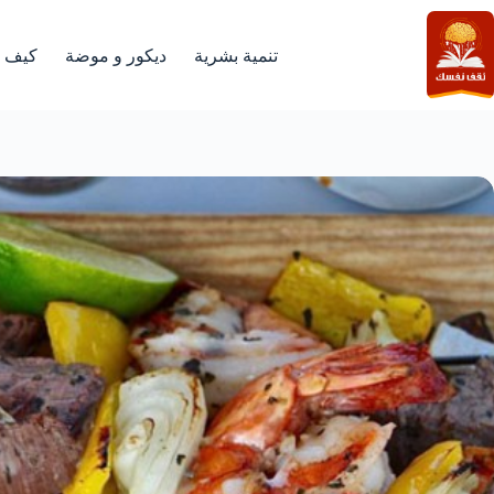
لتجاوز
لى
لمحتوى
تنمية بشرية
ديكور و موضة
كيف