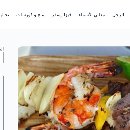
الرجل
معاني الأسماء
فيزا وسفر
منح و كورسات
تحالي
ال