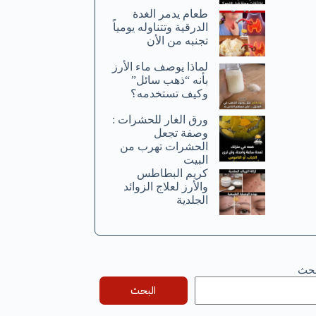
طعام يدمر الغدة
الدرقية وتتناوله يومياً
تجنبه من الأن
لماذا يوصف ماء الأرز
بأنه “ذهب سائل”
وكيف تستخدمه؟
ورق الغار للحشرات :
وصفة تجعل
الحشرات تهرب من
البيت
كريم البطاطس
والأرز لعلاج الزوائد
الجلدية
بحث
البحث