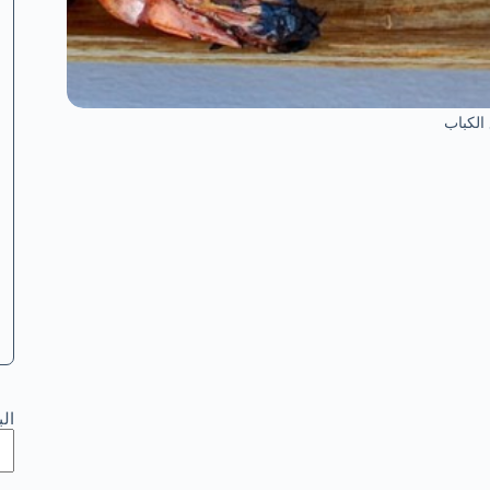
الكباب
ال