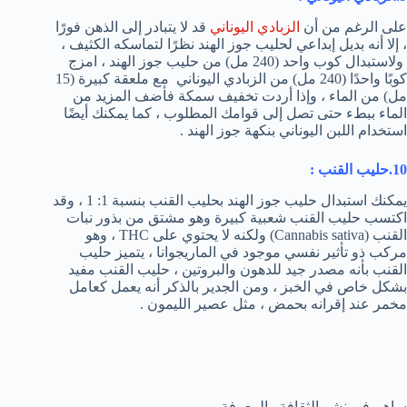
على الرغم من أن
الزبادي اليوناني
قد لا يتبادر إلى الذهن فورًا
، إلا أنه بديل إبداعي لحليب جوز الهند نظرًا لتماسكه الكثيف ،
ولاستبدال كوب واحد (240 مل) من حليب جوز الهند ، امزج
كوبًا واحدًا (240 مل) من الزبادي اليوناني مع ملعقة كبيرة (15
مل) من الماء ، وإذا أردت تخفيف سمكة فأضف المزيد من
الماء ببطء حتى تصل إلى قوامك المطلوب ، كما يمكنك أيضًا
استخدام اللبن اليوناني بنكهة جوز الهند .
10.
حليب القنب
:
يمكنك استبدال حليب جوز الهند بحليب القنب بنسبة 1: 1 ، وقد
اكتسب حليب القنب شعبية كبيرة وهو مشتق من بذور نبات
القنب (Cannabis sativa) ولكنه لا يحتوي على THC ، وهو
مركب ذو تأثير نفسي موجود في الماريجوانا ، يتميز حليب
القنب بأنه مصدر جيد للدهون والبروتين ، حليب القنب مفيد
بشكل خاص في الخبز ، ومن الجدير بالذكر أنه يعمل كعامل
مخمر عند إقرانه بحمض ، مثل عصير الليمون .
ساهم في نشر الثقافة والمعرفة