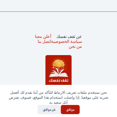
عن ثقف نفسك
أعلن معنا
سياسة الخصوصية
اتصل بنا
من نحن
نحن نستخدم ملفات تعريف الارتباط للتأكد من أننا نقدم لك أفضل
تجربة على موقعنا. إذا واصلت استخدام هذا الموقع، فسوف نفترض
جميع الحقوق محفوظة © ثقف نفسك 2025
أنك سعيد به
موافق
غير موافق