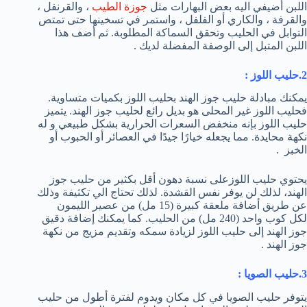
اللبن أضيفي اليه بعض البهارات مثل
جوزة الطيب
، والقرنفل ،
والقرفة ، والكاري أو الفلفل ، واستمر في تسخينها حتى تمتص
التوابل في الحليب وتحقق السماكة المطلوبة. ثم أضف هذا
اللبن المتبل إلى الوصفة المفضلة لديك .
2.حليب اللوز
:
يمكنك مبادلة حليب جوز الهند بحليب اللوز بكميات متساوية.
فحليب اللوز غير المحلى هو بديل رائع لحليب جوز الهند. يتميز
حليب اللوز بإنه منخفض السعرات الحرارية بشكل طبيعي و له
نكهة محايدة. مما يجعله خيارًا جيدًا في العصائر أو الحبوب أو
الخبز .
يحتوي حليب اللوزعلى نسبة دهون أقل بكثير من حليب جوز
الهند، لذلك لن يوفر نفس القشدة. لذلك تحتاج الي تكثيفة وذلك
عن طريق أضافة ملعقة كبيرة (15 مل) من عصير الليمون
لكل كوب واحد (240 مل) من الحليب. كما يمكنك إضافة دقيق
جوز الهند إلى حليب اللوز لزيادة سمكه وتقديم مزيج من نكهة
جوز الهند .
3.حليب الصويا
:
يتوفر حليب الصويا في كل مكان ويدوم لفترة أطول من حليب