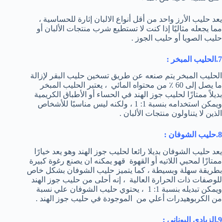
يعد حليب الأرز واحد من أقل أنواع الالبان إثارة للحساسية ،
مما يجعله مثاليًا إذا كنت لا تستطيع شرب منتجات الألبان أو
حليب الصويا أو حليب الجوز .
7.الحليب المبخر :
الحليب المبخر يتم صنعه عن طريق تسخين حليب البقر لإزالة
ما يصل إلى 60 ٪ من محتواه المائي ، يعتبر الحليب المبخر
بديلاً ممتازًا لحليب جوز الهند في الحساء أو الأطباق الكريمية
ويمكن استخدامه بنسبة 1: 1 ، ولكنه ليس مناسبًا للأشخاص
الذين لا يتناولون منتجات الألبان .
8.
حليب الشوفان
:
يعد حليب الشوفان بديلا رائعا لحليب جوز الهند وهو يعد خيارًا
ممتازًا لمحبي اللاتيه أو القهوة قهو يمكنه ان يصنع رغوة كبيرة
بطريقة سهلة وبسيطة ، كما يتميز حليب الشوفان بشكل خاص
للوصفات ذات الحرارة العالية ، إنه أحلى من حليب جوز الهند
ويمكن تبديله بنسبة 1: 1 ، يحتوي حليب الشوفان علي نسبة
من الكربوهيدرات أعلي من الموجودة في حليب جوز الهند .
9.الزبادي اليوناني
: