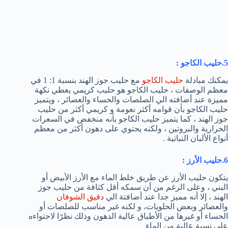
5.حليب الكاجو
:
يمكنك مبادلة
حليب الكاجو
مع حليب جوز الهند بنسبة 1: 1 في
معظم الوصفات ، حليب الكاجو هو حليب كريمي يعطي نكهة
مميزة عند أضافته الي الصلصات والحساء والعصائر ، ويتميز
حليب الكاجو بأن قوامه أكثر نعومة و كريمي أكثر من حليب
جوز الهند ، كما يتميز حليب الكاجو بأنه منخفض في السعرات
الحرارية والبروتين ، ولكنه يحتوي على دهون أكثر من معظم
أنواع الألبان النباتية .
6.حليب الأرز
:
يتكون حليب الأرز عن طريق خلط الماء مع الأرز الأبيض أو
البني ، وعلى الرغم من أن سمكه أقل كثافة من حليب جوز
الهند ، إلا أنه مميز جدا عند أضافتة الي
دقيق الشوفان
والعصائر وبعض الحلويات، و لكنه غير مناسب للصلصات أو
الحساء أو غيرها من الأطباق عالية الدهون وذلك نظرًا لاحتواءه
على نسبة عالية من الماء