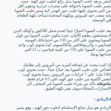
البقر. و يعد حليب الصويا بديل رائع لحليب جوز الهند. حيث
يتميز حليب الصويا بأحتوائة على سعرات حرارية ودهون أقل
من التي يحتوي عليها حليب جوز الهندز كما يتميز
حليب الصويا
بإنه مصدر جيد للبروتين ونكهته المحايدة ستأخذ نكهة الطعام
في الوصفة.
يعد حليب الصويا اختيارًا جيدًا لعدم تحمل اللاكتوز و أولئك الذين
لا يستمتعون بطعم الألبان. حيث يتكون حليب الصويا من فول
الصويا ويحتوي على أكثر من 30٪ من احتياجاتك اليومية
لفيتامين د والريبوفلافين والكالسيوم. كما يحتوي كوب واحد
من حليب الصويا على 50٪ من كمية فيتامين ب 12 التي
تحتاجها يوميًا .
إذا كنت تبحث عن إضافة المزيد من البروتين إلى نظامك
الغذائي. فإن حليب الصويا يعد خيارًا جيدًا ، حيث يحتوي كوب
(240 مل) علي 7 غرامات من البروتين. بينما يحتوي كوب
لنفس الكمية من حليب جوز الهند علي 0.5 غرام فقط.
ملحوظة،
تأكد من شراء حليب الصويا غير المحلى، لأن
الإصدارات المحلاة سوف تغير نكهة الطبق .
4.الزبادي
:
الزبادي هو بديل شائع الاستخدام لحليب جوز الهند ، وهو يتميز